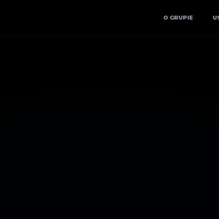
O GRUPIE
U