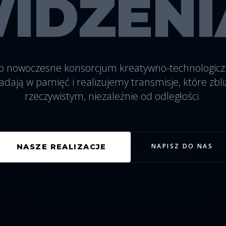
IDZENI
o nowoczesne konsorcjum kreatywno-technologicz
adają w pamięć i realizujemy transmisje, które zbliż
rzeczywistym, niezależnie od odległości.
NAPISZ DO NAS
NASZE REALIZACJE