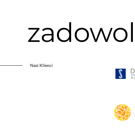
zadowole
Nasi Klienci