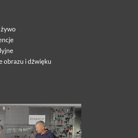
a żywo
encje
dyjne
e obrazu i dźwięku