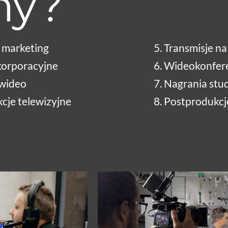
my?
 marketing
5. Transmisje n
 korporacyjne
6. Wideokonfer
 wideo
7. Nagrania stu
kcje telewizyjne
8. Postprodukcj