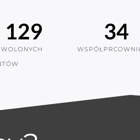
129
34
OWOLONYCH
WSPÓŁPRCOWNI
NTÓW