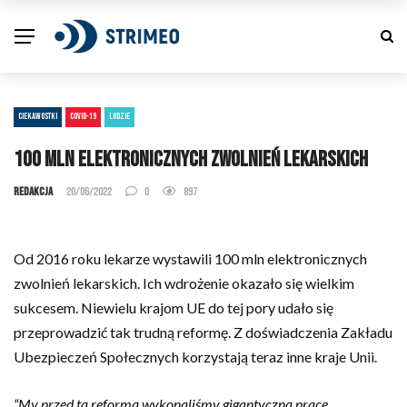
CIEKAWOSTKI
COVID-19
LUDZIE
100 mln elektronicznych zwolnień lekarskich
Redakcja
20/06/2022
0
897
Od 2016 roku lekarze wystawili 100 mln elektronicznych
zwolnień lekarskich. Ich wdrożenie okazało się wielkim
sukcesem. Niewielu krajom UE do tej pory udało się
przeprowadzić tak trudną reformę. Z doświadczenia Zakładu
Ubezpieczeń Społecznych korzystają teraz inne kraje Unii.
“My przed tą reformą wykonaliśmy gigantyczną pracę.