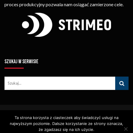
proces produkcyjny pozwala nam osiągać zamierzone cele.
SZUKAJ W SERWISIE
© Copyright STRIMEO. All Rights Reserved. Kopiowanie Treści (w
Ta strona korzysta z ciasteczek aby świadczyć usługi na
Tym Zdjęć, Materiałów Wideo) Bez Pisemnego Zezwolenia
Zabronione.
najwyższym poziomie. Dalsze korzystanie ze strony oznacza,
Usługi
Identyfikacja Wizualna – Logotypy
że zgadzasz się na ich użycie.