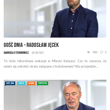
Gość Dnia – Radosław Jęcek
1854
0
Gabriela Stefanowicz
02/09/2021
To były rekordowe wakacje w Miasto Karpacz. Czy to oznacza, że
udało się odrobić straty związane z lockdownem? Kto przyjedzie ...
GOŚĆ DNIA
LUDZIE
REGION
TURYSTYKA