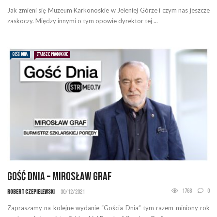
Jak zmieni się Muzeum Karkonoskie w Jeleniej Górze i czym nas jeszcze
zaskoczy. Między innymi o tym opowie dyrektor tej ...
GOŚĆ DNIA
STARSZE PRODUKCJE
Gość Dnia – Mirosław Graf
1768
0
Robert Czepielewski
30/12/2021
Zapraszamy na kolejne wydanie “Gościa Dnia” tym razem miniony rok