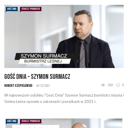
GOŚĆ DNIA
STARSZE PRODUKCJE
Gość Dnia – Szymon Surmacz
1537
0
Robert Czepielewski
16/12/2021
W najnowszym odcinku "Gość Dnia" Szymon Surmacz burmistrz miasta i
Gmina Leśna opowie o sukcesach i porażkach w 2021 r.
GOŚĆ DNIA
STARSZE PRODUKCJE