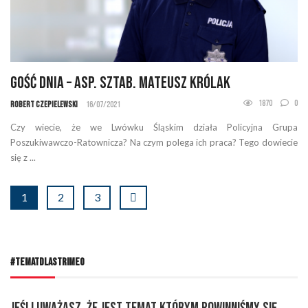
Gość Dnia – asp. sztab. Mateusz Królak
1870
0
Robert Czepielewski
16/07/2021
Czy wiecie, że we Lwówku Śląskim działa Policyjna Grupa
Poszukiwawczo-Ratownicza? Na czym polega ich praca? Tego dowiecie
się z ...
1
2
3
#TEMATDLASTRIMEO