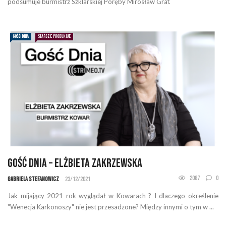
podsumuje burmistrz Szklarskiej Poręby Mirosław Graf.
GOŚĆ DNIA
STARSZE PRODUKCJE
Gość Dnia – Elżbieta Zakrzewska
2087
0
Gabriela Stefanowicz
23/12/2021
Jak mijający 2021 rok wyglądał w Kowarach ? I dlaczego określenie
"Wenecja Karkonoszy" nie jest przesadzone? Między innymi o tym w ...