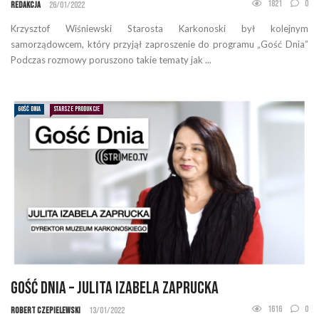
1821
0
Redakcja
26/01/2022
Krzysztof Wiśniewski Starosta Karkonoski był kolejnym
samorządowcem, który przyjął zaproszenie do programu „Gość Dnia”
Podczas rozmowy poruszono takie tematy jak ...
GOŚĆ DNIA
STARSZE PRODUKCJE
Gość Dnia – Julita Izabela Zaprucka
1616
0
Robert Czepielewski
13/01/2022