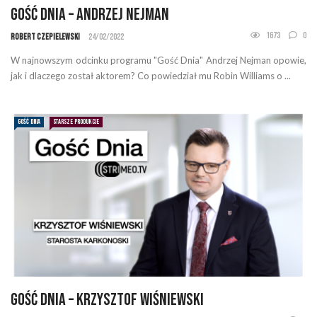
Gość Dnia – Andrzej Nejman
1673
0
Robert Czepielewski
24/02/2022
W najnowszym odcinku programu "Gość Dnia" Andrzej Nejman opowie,
jak i dlaczego został aktorem? Co powiedział mu Robin Williams o ...
GOŚĆ DNIA
STARSZE PRODUKCJE
Gość Dnia – Krzysztof Wiśniewski