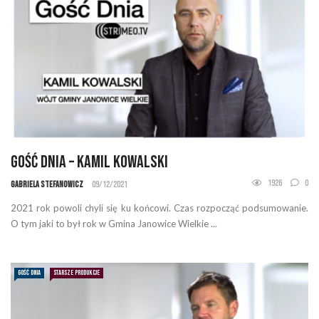
Gość Dnia – Kamil Kowalski
1926
0
Gabriela Stefanowicz
09/12/2021
2021 rok powoli chyli się ku końcowi. Czas rozpocząć podsumowanie.
O tym jaki to był rok w Gmina Janowice Wielkie ...
GOŚĆ DNIA
STARSZE PRODUKCJE