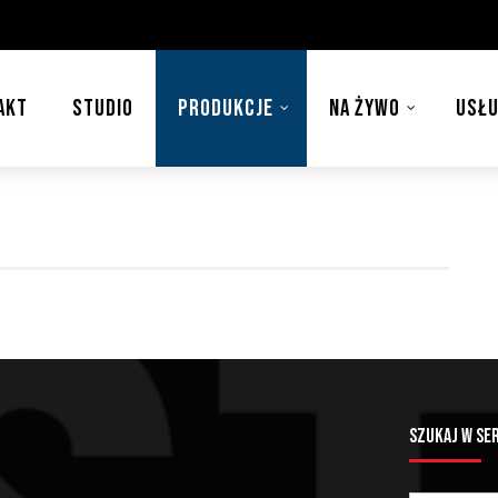
AKT
STUDIO
PRODUKCJE
NA ŻYWO
USŁU
SZUKAJ W SE