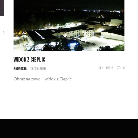
0
Widok z Cieplic
19816
0
Redakcja
18/05/2020
Obraz na żywo – widok z Cieplic