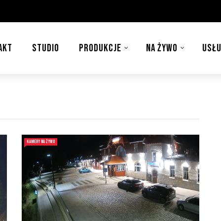
AKT
STUDIO
PRODUKCJE
NA ŻYWO
USŁU
KAMERY NA ŻYWO