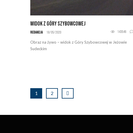
Widok z Góry Szybowcowej
143546
Redakcja
18/05/2020
Obraz na żywo – widok z Góry Szybowcowej w Jeżowie
Sudeckim
1
2