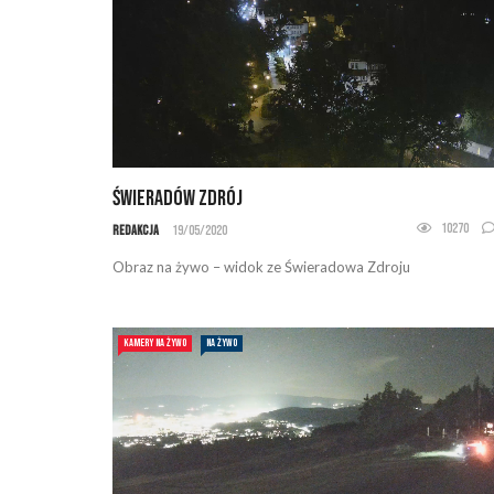
Świeradów Zdrój
10270
Redakcja
19/05/2020
Obraz na żywo – widok ze Świeradowa Zdroju
KAMERY NA ŻYWO
NA ŻYWO