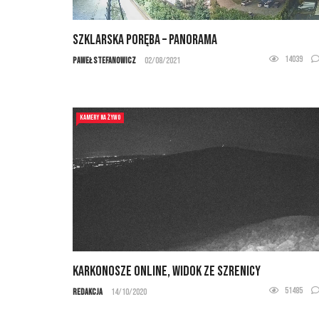
Szklarska Poręba – panorama
14039
Paweł Stefanowicz
02/08/2021
KAMERY NA ŻYWO
Karkonosze online, widok ze Szrenicy
51485
Redakcja
14/10/2020