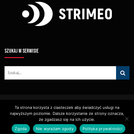
SZUKAJ W SERWISIE
© Copyright STRIMEO. All Rights Reserved. Kopiowanie Treści (w
Ta strona korzysta z ciasteczek aby świadczyć usługi na
Tym Zdjęć, Materiałów Wideo) Bez Pisemnego Zezwolenia
najwyższym poziomie. Dalsze korzystanie ze strony oznacza,
Zabronione.
Usługi
Identyfikacja Wizualna – Logotypy
że zgadzasz się na ich użycie.
Polityka Cookies
Polityka Prywatności
Zgoda
Nie wyrażam zgody
Polityka prywatności
Polityka Wydawnicza
Kontakt