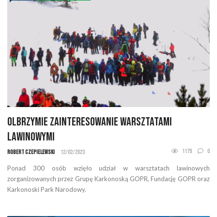
Olbrzymie zainteresowanie warsztatami
lawinowymi
1179
0
Robert Czepielewski
12/02/2023
Ponad 300 osób wzięło udział w warsztatach lawinowych
zorganizowanych przez Grupę Karkonoską GOPR, Fundację GOPR oraz
Karkonoski Park Narodowy.