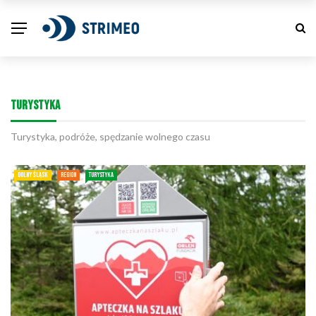
TURYSTYKA
Turystyka, podróże, spędzanie wolnego czasu
DOLNY ŚLĄSK
REGION
TURYSTYKA