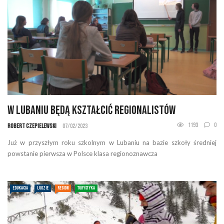
W Lubaniu będą kształcić regionalistów
1193
0
Robert Czepielewski
07/02/2023
Już w przyszłym roku szkolnym w Lubaniu na bazie szkoły średniej
powstanie pierwsza w Polsce klasa regionoznawcza
EDUKACJA
LUDZIE
REGION
TURYSTYKA