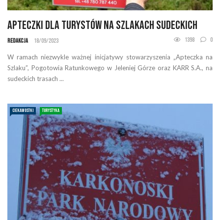
Apteczki dla Turystów na Szlakach Sudeckich
1398
0
Redakcja
18/09/2023
W ramach niezwykle ważnej inicjatywy stowarzyszenia „Apteczka na
Szlaku”, Pogotowia Ratunkowego w Jeleniej Górze oraz KARR S.A., na
sudeckich trasach ...
CIEKAWOSTKI
TURYSTYKA