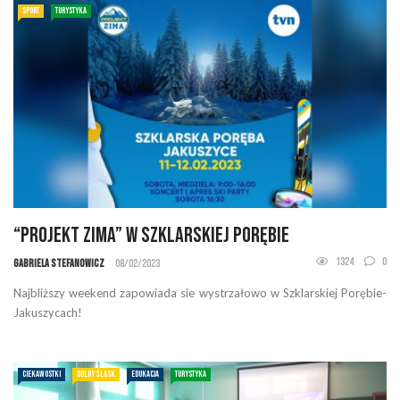
SPORT
TURYSTYKA
“PROJEKT ZIMA” w Szklarskiej Porębie
1324
0
Gabriela Stefanowicz
08/02/2023
Najbliższy weekend zapowiada sie wystrzałowo w Szklarskiej Porębie-
Jakuszycach!
CIEKAWOSTKI
DOLNY ŚLĄSK
EDUKACJA
TURYSTYKA