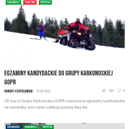
KARKONOSZE
TEMAT DNIA
TURYSTYKA
Egzaminy kandydackie do Grupy Karkonoskiej
GOPR
1361
0
Robert Czepielewski
15/02/2023
18 marca Grupa Karkonoska GOPR rozpoczyna egzaminy kandydackie
na ratownika, tym razem selekcja potrwa dwa dni.
CIEKAWOSTKI
KARKONOSZE
TURYSTYKA