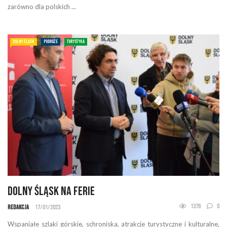
zarówno dla polskich ...
DOLNY ŚLĄSK
PODRÓŻE
TURYSTYKA
Dolny Śląsk na ferie
1376
0
Redakcja
17/01/2023
Wspaniałe szlaki górskie, schroniska, atrakcje turystyczne i kulturalne,