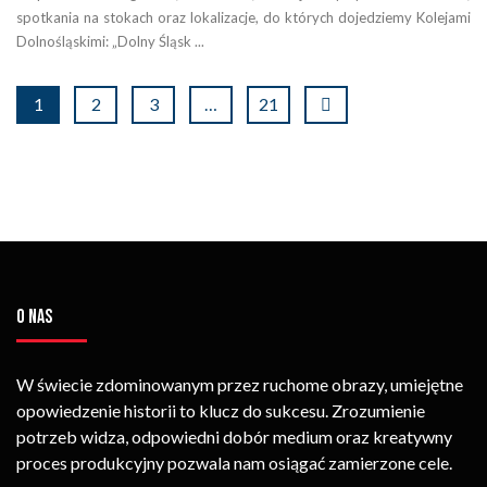
spotkania na stokach oraz lokalizacje, do których dojedziemy Kolejami
Dolnośląskimi: „Dolny Śląsk ...
1
2
3
…
21
O NAS
W świecie zdominowanym przez ruchome obrazy, umiejętne
opowiedzenie historii to klucz do sukcesu. Zrozumienie
potrzeb widza, odpowiedni dobór medium oraz kreatywny
proces produkcyjny pozwala nam osiągać zamierzone cele.