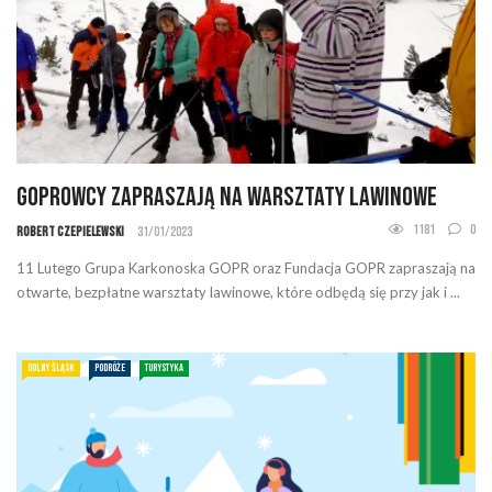
Goprowcy zapraszają na warsztaty lawinowe
1181
0
Robert Czepielewski
31/01/2023
11 Lutego Grupa Karkonoska GOPR oraz Fundacja GOPR zapraszają na
otwarte, bezpłatne warsztaty lawinowe, które odbędą się przy jak i ...
DOLNY ŚLĄSK
PODRÓŻE
TURYSTYKA