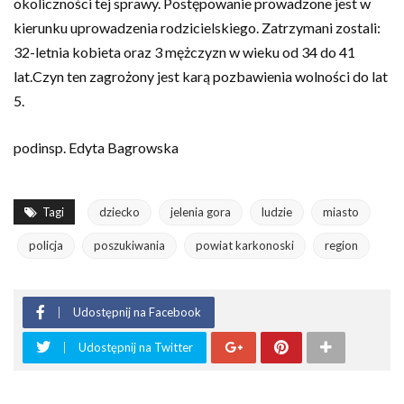
okoliczności tej sprawy. Postępowanie prowadzone jest w
kierunku uprowadzenia rodzicielskiego. Zatrzymani zostali:
32-letnia kobieta oraz 3 mężczyzn w wieku od 34 do 41
lat.Czyn ten zagrożony jest karą pozbawienia wolności do lat
5.
podinsp. Edyta Bagrowska
Tagi
dziecko
jelenia gora
ludzie
miasto
policja
poszukiwania
powiat karkonoski
region
Udostępnij na Facebook
Udostępnij na Twitter