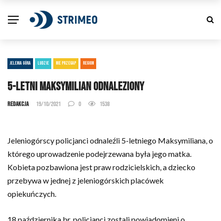
JELENIA GÓRA
LUDZIE
NIE PRZEGAP
REGION
5-letni Maksymilian odnaleziony
Redakcja
19/10/2021
0
1538
Jeleniogórscy policjanci odnaleźli 5-letniego Maksymiliana, o
którego uprowadzenie podejrzewana była jego matka.
Kobieta pozbawiona jest praw rodzicielskich, a dziecko
przebywa w jednej z jeleniogórskich placówek
opiekuńczych.
18 października br. policjanci zostali powiadomieni o