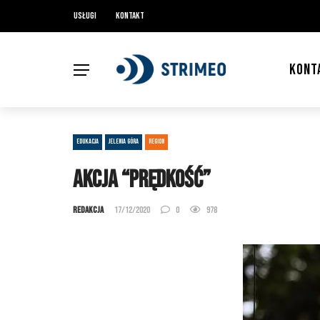
Usługi
Kontakt
KONT
EDUKACJA
JELENIA GÓRA
REGION
Akcja “Prędkość”
Redakcja
17/12/2020
0
978