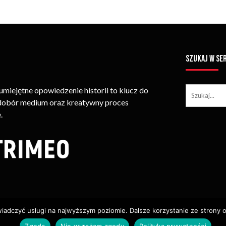
SZUKAJ W SE
iejętne opowiedzenie historii to klucz do
 dobór medium oraz kreatywny proces
.
wiadczyć usługi na najwyższym poziomie. Dalsze korzystanie ze strony o
ie Treści (w Tym Zdjęć, Materiałów Wideo) Bez Pisemnego Zezwolenia
Zgoda
Nie wyrażam zgody
Polityka prywatności