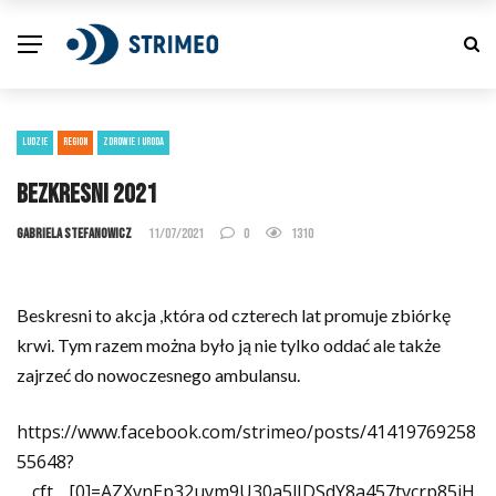
LUDZIE
REGION
ZDROWIE I URODA
Bezkresni 2021
Gabriela Stefanowicz
11/07/2021
0
1310
Beskresni to akcja ,która od czterech lat promuje zbiórkę
krwi. Tym razem można było ją nie tylko oddać ale także
zajrzeć do nowoczesnego ambulansu.
https://www.facebook.com/strimeo/posts/41419769258
55648?
__cft__[0]=AZXvnEp32uym9U30a5lIDSdY8a457tvcrp85jH