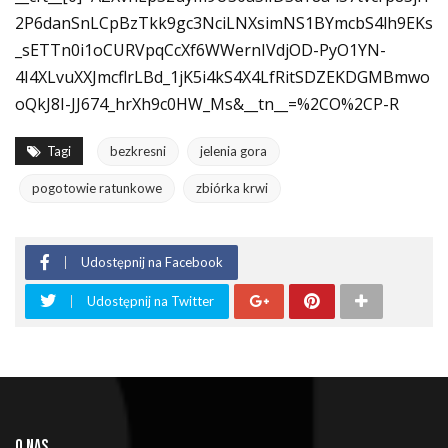
2P6danSnLCpBzTkk9gc3NciLNXsimNS1BYmcbS4lh9EKs
_sETTn0i1oCURVpqCcXf6WWernIVdjOD-PyO1YN-
4I4XLvuXXJmcflrLBd_1jK5i4kS4X4LfRitSDZEKDGMBmwo
oQkJ8I-JJ674_hrXh9c0HW_Ms&__tn__=%2CO%2CP-R
Tagi
bezkresni
jelenia gora
pogotowie ratunkowe
zbiórka krwi
Udostępnij na Facebook
Udostępnij na Twitter
O NAS