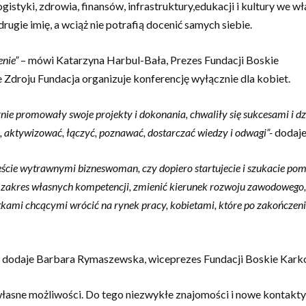
istyki, zdrowia, finansów, infrastruktury,edukacji i kultury we 
rugie imię, a wciąż nie potrafią docenić samych siebie.
nie”
– mówi Katarzyna Harbul-Bała, Prezes Fundacji Boskie
Zdroju Fundacja organizuje konferencję wyłącznie dla kobiet.
ie promowały swoje projekty i dokonania, chwaliły się sukcesami i dzie
 aktywizować, łączyć, poznawać, dostarczać wiedzy i odwagi”-
dodaje
teście wytrawnymi bizneswoman, czy dopiero startujecie i szukacie pomy
ć zakres własnych kompetencji, zmienić kierunek rozwoju zawodowego,
matkami chcącymi wrócić na rynek pracy, kobietami, które po zakończen
 dodaje Barbara Rymaszewska, wiceprezes Fundacji Boskie Kark
 własne możliwości. Do tego niezwykłe znajomości i nowe kontakty