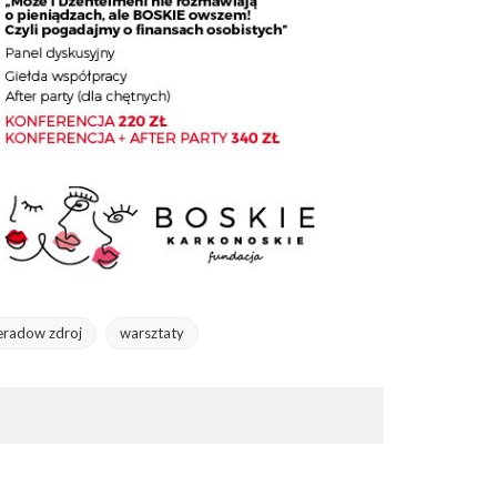
eradow zdroj
warsztaty