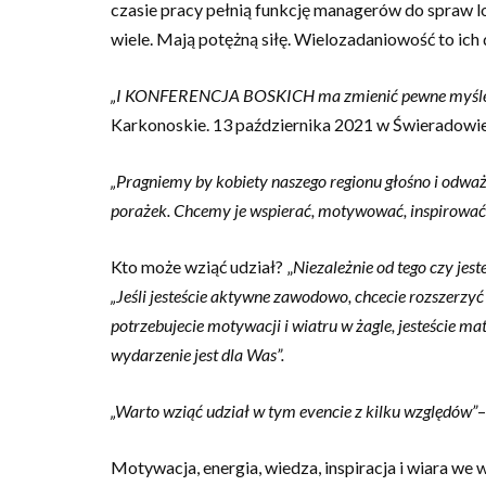
czasie pracy pełnią funkcję managerów do spraw log
wiele. Mają potężną siłę. Wielozadaniowość to ich d
„I KONFERENCJA BOSKICH ma zmienić pewne myśle
Karkonoskie. 13 października 2021 w Świeradowie 
„Pragniemy by kobiety naszego regionu głośno i odważn
porażek. Chcemy je wspierać, motywować, inspirować,
Kto może wziąć udział? „
Niezależnie od tego czy jes
„Jeśli jesteście aktywne zawodowo, chcecie rozszerzy
potrzebujecie motywacji i wiatru w żagle, jesteście 
wydarzenie jest dla Was”.
„Warto wziąć udział w tym evencie z kilku względów”
–
Motywacja, energia, wiedza, inspiracja i wiara we