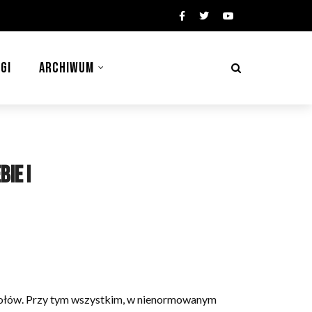
GI
ARCHIWUM
ie i
espołów. Przy tym wszystkim, w nienormowanym