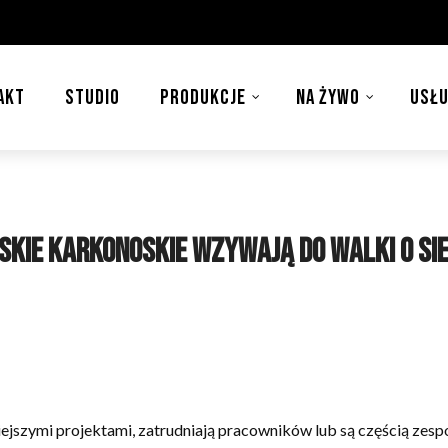
AKT
STUDIO
PRODUKCJE
NA ŻYWO
USŁU
oskie Karkonoskie wzywają do walki o sieb
niejszymi projektami, zatrudniają pracowników lub są częścią z