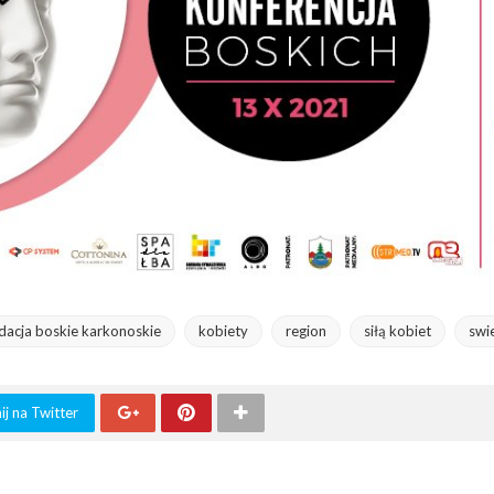
dacja boskie karkonoskie
kobiety
region
siłą kobiet
swi
j na Twitter