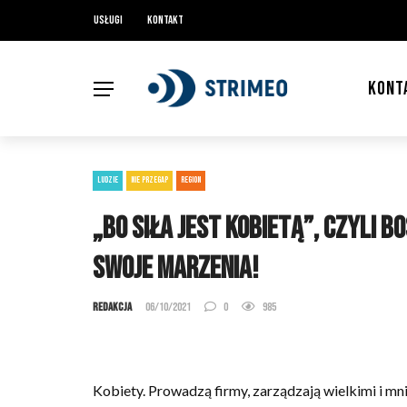
Usługi
Kontakt
KONT
LUDZIE
NIE PRZEGAP
REGION
„Bo siła jest Kobietą”, czyli B
swoje marzenia!
Redakcja
06/10/2021
0
985
Kobiety. Prowadzą firmy, zarządzają wielkimi i m