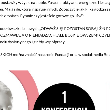
tawiły w życiu na siebie. Zaradne, aktywne, energiczne i kreaty
n. Mają siłę, która inspiruje innych. Zobaczycie jak kilka godzin 
h dłoniach. Pytanie czy jesteście gotowe go użyć?
ch modułów szkoleniowych „ODWAŻ SIĘ! POZOSTAŃ SOBĄ I ŻYJ P
ROZMAWIAJĄ O PIENIĄDZACH, ALE BOSKIE OWSZEM! CZYLI
dyskusyjnego i giełdy współpracy.
H można znaleźć na stronie Fundacji oraz w social media Bosk