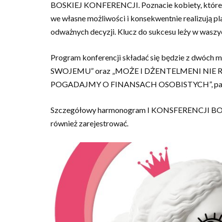
BOSKIEJ KONFERENCJI. Poznacie kobiety, które pos
we własne możliwości i konsekwentnie realizują pla
odważnych decyzji. Klucz do sukcesu leży w waszyc
Program konferencji składać się będzie z dwó
SWOJEMU” oraz „MOŻE I DŻENTELMENI NIE 
POGADAJMY O FINANSACH OSOBISTYCH”, panelu 
Szczegółowy harmonogram I KONSFERENCJI BOSKIC
również zarejestrować.