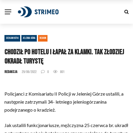
CIEKAWOSTKI
JELENIA GÓRA
REGION
Chodził po hotelu i łapał za klamki. Tak złodziej
okradł turystę
Redakcja
29/06/2022
0
801
Policjanci z Komisariatu II Policji w Jeleniej Górze ustalili, a
następnie zatrzymali 34- letniego jeleniogórzanina
podejrzanego o kradzież.
Jak ustalili funkcjonariusze, mężczyzna 25 czerwca br. ukradł