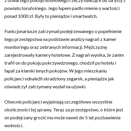
z otwartego pokoju hotelowego rzeczy należące do turysty z
powiatu toruńskiego. Jego łupem padło mienie o wartości
ponad 1000 zł. Były to pieniądze i smartwatch.
Funkcjonariusze zatrzymali podejrzewanego o popełnienie
tego przestępstwa na podstawie analizy nagrań z kamer
monitoringu oraz zebranych informacji. Mężczyznę
zarejestrowały kamery hotelowe. Z nagrań wynika, że zanim
trafił on do pokoju pokrzywdzonego, chodził po hotelu i
łapał za klamki innych pokojów. W jego mieszkaniu
policjanci odnaleźli skradziony zegarek, a pieniądze jak
oświadczył zatrzymany wydał na używki.
Obecnie policjanci wyjaśniają szczegółowo wszystkie
okoliczności tej sprawy. Teraz za przestępstwo, o które jest
on podejrzany grozić mu może nawet do 5 lat pozbawienia
wolności.