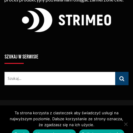
SZUKAJ W SERWISIE
© Copyright STRIMEO. All Rights Reserved. Kopiowanie Treści (w
Ta strona korzysta z ciasteczek aby świadczyć usługi na
Tym Zdjęć, Materiałów Wideo) Bez Pisemnego Zezwolenia
najwyższym poziomie. Dalsze korzystanie ze strony oznacza,
Zabronione.
Usługi
Identyfikacja Wizualna – Logotypy
że zgadzasz się na ich użycie.
Polityka Cookies
Polityka Prywatności