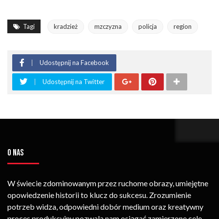
Tagi
kradzież
mzczyzna
policja
region
Udostępnij na Facebook
Udostępnij na Twitter
O NAS
W świecie zdominowanym przez ruchome obrazy, umiejętne
opowiedzenie historii to klucz do sukcesu. Zrozumienie
potrzeb widza, odpowiedni dobór medium oraz kreatywny
proces produkcyjny pozwala nam osiągać zamierzone cele.