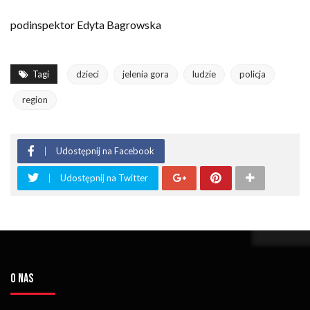
podinspektor Edyta Bagrowska
Tagi
dzieci
jelenia gora
ludzie
policja
region
Udostępnij na Facebook
Udostępnij na Twitter
O NAS