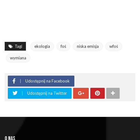
Tagi
ekologia
foś
niska emisja
wfoś
wymiana
Udostępnij na Facebook
Udostępnij na Twitter
O NAS