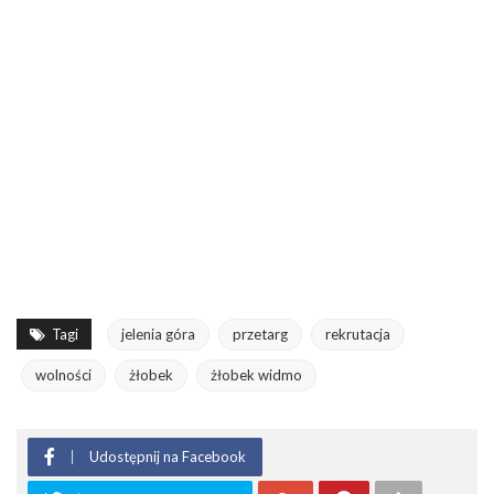
Tagi
jelenia góra
przetarg
rekrutacja
wolności
żłobek
żłobek widmo
Udostępnij na Facebook