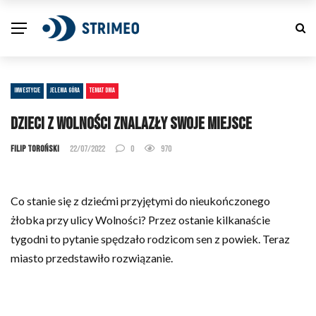
INWESTYCJE
JELENIA GÓRA
TEMAT DNIA
Dzieci z Wolności znalazły swoje miejsce
Filip Toroński
22/07/2022
0
970
Co stanie się z dziećmi przyjętymi do nieukończonego
żłobka przy ulicy Wolności? Przez ostanie kilkanaście
tygodni to pytanie spędzało rodzicom sen z powiek. Teraz
miasto przedstawiło rozwiązanie.