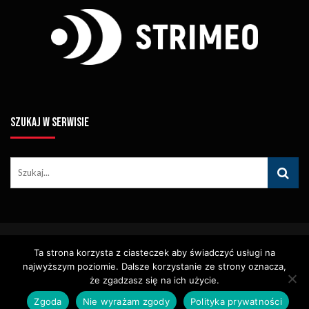
SZUKAJ W SERWISIE
© Copyright STRIMEO. All Rights Reserved. Kopiowanie Treści (w
Ta strona korzysta z ciasteczek aby świadczyć usługi na
Tym Zdjęć, Materiałów Wideo) Bez Pisemnego Zezwolenia
Zabronione.
najwyższym poziomie. Dalsze korzystanie ze strony oznacza,
Usługi
Identyfikacja Wizualna – Logotypy
że zgadzasz się na ich użycie.
Polityka Cookies
Polityka Prywatności
Zgoda
Nie wyrażam zgody
Polityka prywatności
Polityka Wydawnicza
Kontakt