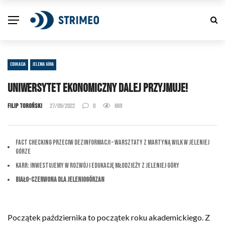
EDUKACJA
JELENIA GÓRA
Uniwersytet Ekonomiczny dalej przyjmuje!
Filip Toroński
27/09/2022
0
669
Fact checking przeciw dezinformacji – warsztaty z Martyną Wilk w Jeleniej
Górze
KARR: Inwestujemy w Rozwój i Edukację Młodzieży z Jeleniej Góry
Biało-Czerwona dla Jeleniogórzan
Początek października to początek roku akademickiego. Z