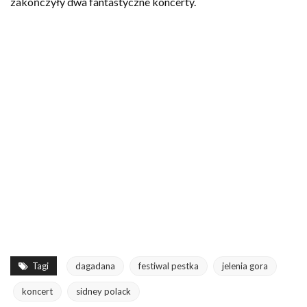
zakończyły dwa fantastyczne koncerty.
Tagi
dagadana
festiwal pestka
jelenia gora
koncert
sidney polack