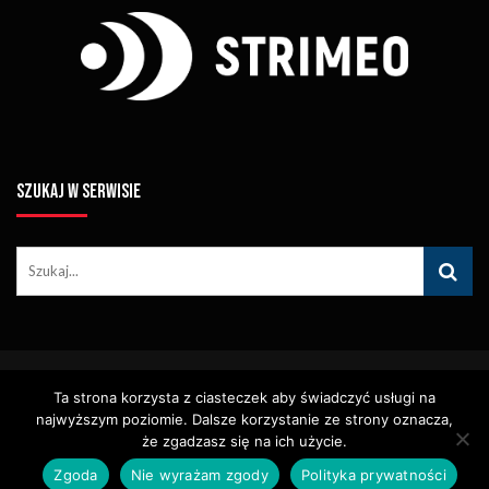
SZUKAJ W SERWISIE
© Copyright STRIMEO. All Rights Reserved. Kopiowanie Treści (w
Ta strona korzysta z ciasteczek aby świadczyć usługi na
Tym Zdjęć, Materiałów Wideo) Bez Pisemnego Zezwolenia
Zabronione.
najwyższym poziomie. Dalsze korzystanie ze strony oznacza,
Usługi
Identyfikacja Wizualna – Logotypy
że zgadzasz się na ich użycie.
Polityka Cookies
Polityka Prywatności
Zgoda
Nie wyrażam zgody
Polityka prywatności
Polityka Wydawnicza
Kontakt