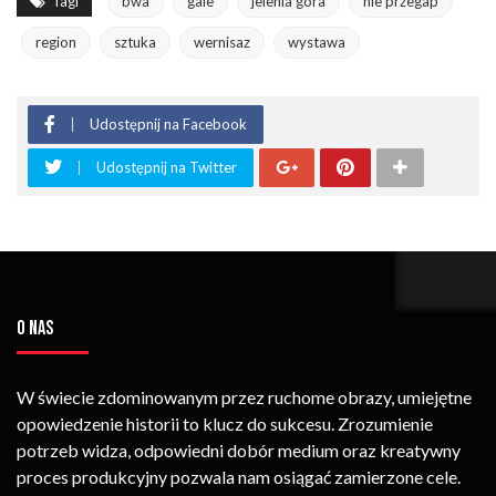
Tagi
bwa
gale
jelenia gora
nie przegap
region
sztuka
wernisaz
wystawa
Udostępnij na Facebook
Udostępnij na Twitter
O NAS
W świecie zdominowanym przez ruchome obrazy, umiejętne
opowiedzenie historii to klucz do sukcesu. Zrozumienie
potrzeb widza, odpowiedni dobór medium oraz kreatywny
proces produkcyjny pozwala nam osiągać zamierzone cele.