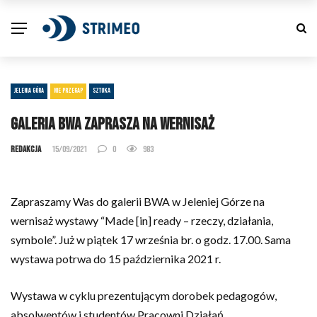
JELENIA GÓRA
NIE PRZEGAP
SZTUKA
Galeria BWA zaprasza na wernisaż
Redakcja
15/09/2021
0
983
Zapraszamy Was do galerii BWA w Jeleniej Górze na
wernisaż wystawy “Made [in] ready – rzeczy, działania,
symbole”. Już w piątek 17 września br. o godz. 17.00. Sama
wystawa potrwa do 15 października 2021 r.
Wystawa w cyklu prezentującym dorobek pedagogów,
absolwentów i studentów Pracowni Działań