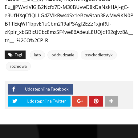
Eu_jjPWvtIVlGjB2Ncfx7D-M30BUvwD8xDaNskHAJ-gC-
e3UfHXqCfIQLLG4ZVlkRw4dSx1eBzw9tan38wMw9KN0P
B1TEiqWf1bpvE1uCbm219aPSAgl2EZz1xjnRU-
zKpIr_xbGBicUCbc8mxSF4we86AdeuL8UOJc192qJvz8&__
tn__=%2CO%2CP-R
Tagi
lato
odchudzanie
psychodietetyk
rozmowa
Udostępnij na Facebook
Udostępnij na Twitter