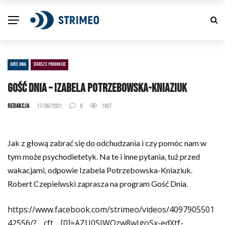
GOŚĆ DNIA
STARSZE PRODUKCJE
Gość dnia – Izabela Potrzebowska-Kniaziuk
Redakcja
17/06/2021
0
1437
Jak z głową zabrać się do odchudzania i czy pomóc nam w
tym może psychodietetyk. Na te i inne pytania, tuż przed
wakacjami, odpowie Izabela Potrzebowska-Kniaziuk.
Robert Czepielwski zaprasza na program Gość Dnia.
https://www.facebook.com/strimeo/videos/4097905501
42556/?__cft__[0]=AZU0SJWQzw8wIgoSx-edXtf-