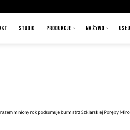
AKT
STUDIO
PRODUKCJE
NA ŻYWO
USŁU
 razem miniony rok podsumuje burmistrz Szklarskiej Poręby Miro