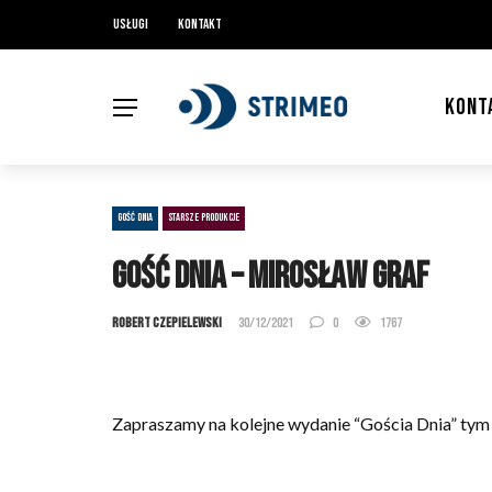
Usługi
Kontakt
KONT
GOŚĆ DNIA
STARSZE PRODUKCJE
Gość Dnia – Mirosław Graf
Robert Czepielewski
30/12/2021
0
1767
Zapraszamy na kolejne wydanie “Gościa Dnia” tym