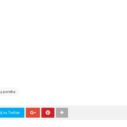
ką poreba
j na Twitter