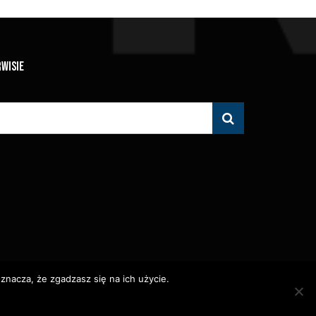
RWISIE
znacza, że zgadzasz się na ich użycie.
 Zabronione.
olityka Prywatności
Polityka Wydawnicza
Kontakt