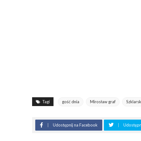
Tagi
gość dnia
Mirosław graf
Szklars
Udostępnij na Facebook
Udostępni