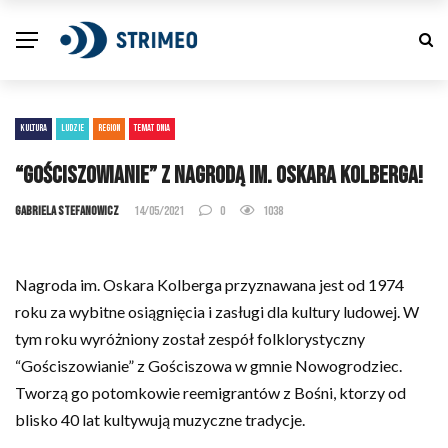
KULTURA
LUDZIE
REGION
TEMAT DNIA
“Gościszowianie” z nagrodą im. Oskara Kolberga!
Gabriela Stefanowicz
14/05/2021
0
1038
Nagroda im. Oskara Kolberga przyznawana jest od 1974
roku za wybitne osiągnięcia i zasługi dla kultury ludowej. W
tym roku wyróżniony został zespół folklorystyczny
“Gościszowianie” z Gościszowa w gmnie Nowogrodziec.
Tworzą go potomkowie reemigrantów z Bośni, ktorzy od
blisko 40 lat kultywują muzyczne tradycje.