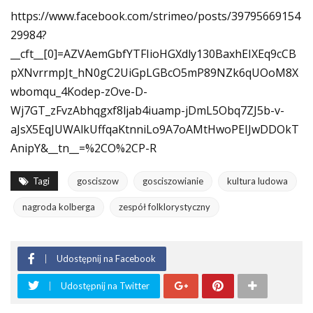
https://www.facebook.com/strimeo/posts/39795669154
29984?
__cft__[0]=AZVAemGbfYTFIioHGXdly130BaxhEIXEq9cCB
pXNvrrmpJt_hN0gC2UiGpLGBcO5mP89NZk6qUOoM8X
wbomqu_4Kodep-zOve-D-
Wj7GT_zFvzAbhqgxf8ljab4iuamp-jDmL5Obq7ZJ5b-v-
aJsX5EqJUWAlkUffqaKtnniLo9A7oAMtHwoPEIJwDDOkT
AnipY&__tn__=%2CO%2CP-R
Tagi
gosciszow
gosciszowianie
kultura ludowa
nagroda kolberga
zespół folklorystyczny
Udostępnij na Facebook
Udostępnij na Twitter