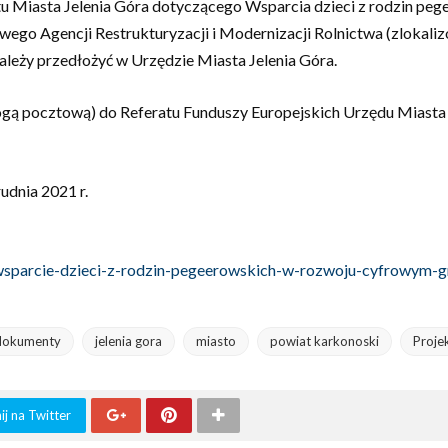
u Miasta Jelenia Góra dotyczącego Wsparcia dzieci z rodzin p
towego Agencji Restrukturyzacji i Modernizacji Rolnictwa (zlokal
ależy przedłożyć w Urzędzie Miasta Jelenia Góra.
ogą pocztową) do Referatu Funduszy Europejskich Urzędu Miasta J
udnia 2021 r.
-wsparcie-dzieci-z-rodzin-pegeerowskich-w-rozwoju-cyfrowym-g
dokumenty
jelenia gora
miasto
powiat karkonoski
Proje
j na Twitter