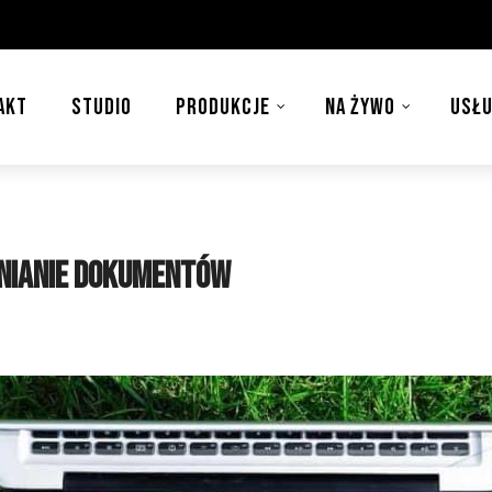
AKT
STUDIO
PRODUKCJE
NA ŻYWO
USŁU
łnianie dokumentów