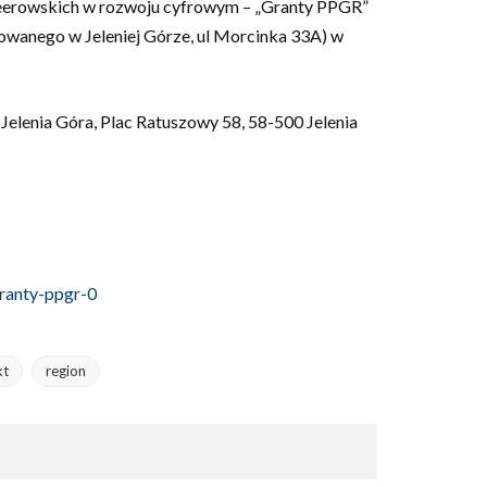
egeerowskich w rozwoju cyfrowym – „Granty PPGR”
izowanego w Jeleniej Górze, ul Morcinka 33A) w
elenia Góra, Plac Ratuszowy 58, 58-500 Jelenia
ranty-ppgr-0
kt
region