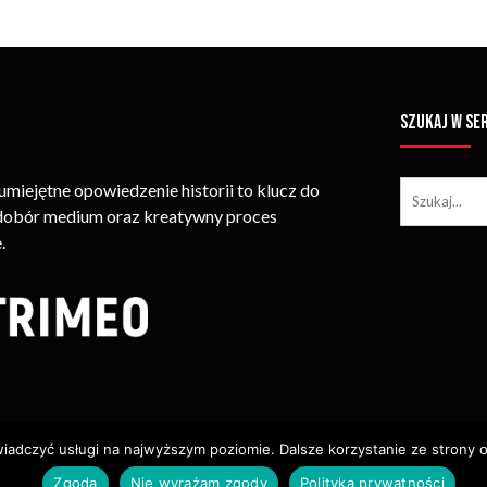
SZUKAJ W SE
iejętne opowiedzenie historii to klucz do
 dobór medium oraz kreatywny proces
.
wiadczyć usługi na najwyższym poziomie. Dalsze korzystanie ze strony o
ie Treści (w Tym Zdjęć, Materiałów Wideo) Bez Pisemnego Zezwolenia
Zgoda
Nie wyrażam zgody
Polityka prywatności