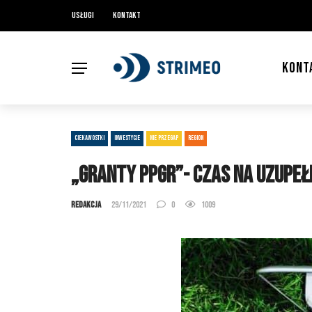
Usługi
Kontakt
KONT
CIEKAWOSTKI
INWESTYCJE
NIE PRZEGAP
REGION
„Granty PPGR”- czas na uzupe
Redakcja
29/11/2021
0
1009