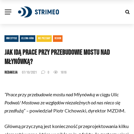
INWESTYCJE
JELENIA GÓRA
NIE PRZEGAP
REGION
Jak idą prace przy przebudowie mostu nad
Młynówką?
Redakcja
07/10/2021
0
1616
“Prace przy przebudowie mostu nad Młynówką w ciągu Ulic
Podwal/ Mostowa ze względów niezależnych od nas nieco się
przedłużą
” – powiedział Piotr Cichowski, dyrektor MZDiM.
Główną przyczyną jest konieczność przeprojektowania kilku