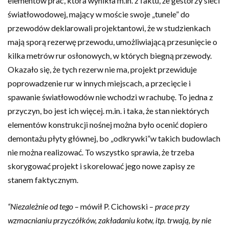
elementów prac, która wynikła m.in. z faktu, że gestorzy sieci
światłowodowej, mający w moście swoje „tunele” do
przewodów deklarowali projektantowi, że w studzienkach
mają sporą rezerwę przewodu, umożliwiającą przesunięcie o
kilka metrów rur osłonowych, w których biegną przewody.
Okazało się, że tych rezerw nie ma, projekt przewiduje
poprowadzenie rur w innych miejscach, a przecięcie i
spawanie światłowodów nie wchodzi w rachubę. To jedna z
przyczyn, bo jest ich więcej. m.in. i taka, że stan niektórych
elementów konstrukcji nośnej można było ocenić dopiero
demontażu płyty głównej, bo „odkrywki”w takich budowlach
nie można realizować. To wszystko sprawia, że trzeba
skorygować projekt i skorelować jego nowe zapisy ze
stanem faktycznym.
“Niezależnie od tego
– mówił P. Cichowski –
prace przy
wzmacnianiu przyczółków, zakładaniu kotw, itp. trwają, by nie