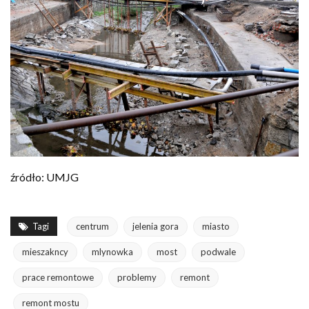
źródło: UMJG
Tagi
centrum
jelenia gora
miasto
mieszakncy
mlynowka
most
podwale
prace remontowe
problemy
remont
remont mostu