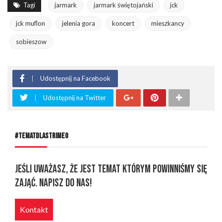
Tagi
jarmark
jarmark świętojański
jck
jck muflon
jelenia gora
koncert
mieszkancy
sobieszow
Udostępnij na Facebook
Udostępnij na Twitter
#TEMATDLASTRIMEO
Jeśli uważasz, że jest temat którym powinniśmy się
zająć. Napisz do nas!
Kontakt