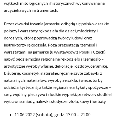
wątkach mitologicznych i historycznych wykonywana na
arcyciekawych instrumentach.
Przez dwa dni trwania jarmarku odbędą się polsko-czeskie
pokazy i warsztaty rękodzieła dla dzieci, młodzieży i
dorosłych, które poprowadzą twórcy ludowi oraz
instruktorzy rękodzieła. Poza prezentacją rzemiosł i
warsztatami, na jarmarku (u wystawców z Polski i Czech)
nabyć będzie można regionalne rękodzieło i rzemiosło –
artystyczne wyroby własne, dekoracje i ozdoby, ceramikę,
biżuterię, kosmetyki naturalne, ręcznie szyte zabawki z
naturalnych materiałów, wyroby ze szkła, świece, torby,
odzież artystyczną, a także regionalne artykuły spożywcze –
sery, wędliny, pieczywo i słodkie wypieki, przetwory słodkie i
wytrawne, miody, nalewki, słodycze, zioła, kawy i herbaty.
11.06.2022 (sobota), godz. 13.00 – 21.00