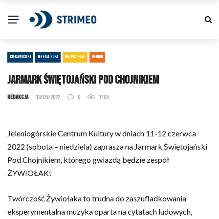
CIEKAWOSTKI
JELENIA GÓRA
NIE PRZEGAP
REGION
Jarmark Świętojański pod Chojnikiem
Redakcja
18/05/2022
0
1104
Jeleniogórskie Centrum Kultury w dniach 11-12 czerwca
2022 (sobota – niedziela) zaprasza na Jarmark Świętojański
Pod Chojnikiem, którego gwiazdą będzie zespół
ŻYWIOŁAK!
Twórczość Żywiołaka to trudna do zaszufladkowania
eksperymentalna muzyka oparta na cytatach ludowych,