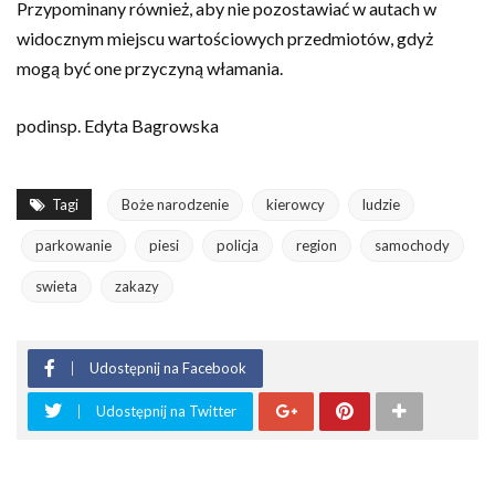
Przypominany również, aby nie pozostawiać w autach w
widocznym miejscu wartościowych przedmiotów, gdyż
mogą być one przyczyną włamania.
podinsp. Edyta Bagrowska
Tagi
Boże narodzenie
kierowcy
ludzie
parkowanie
piesi
policja
region
samochody
swieta
zakazy
Udostępnij na Facebook
Udostępnij na Twitter