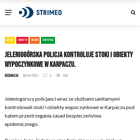
BIZNES
COVID-19
REGION
TURYSTYKA
Jeleniogórska policja kontroluje stoki i obiekty
wypoczynkowe w Karpaczu.
Redakcja
08/01/2021
0
833
Jeleniogórscy policjanci wraz ze służbami sanitarnymi
kontrolowali stoki i obiekty wypoczynkowe w Karpaczu pod
kątem przestrzegania zasad bezpieczeństwa
epidemicznego.