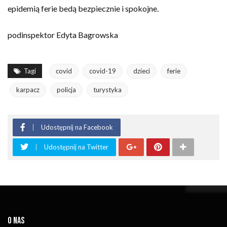
epidemią ferie bedą bezpiecznie i spokojne.
podinspektor Edyta Bagrowska
Tagi
covid
covid-19
dzieci
ferie
karpacz
policja
turystyka
Udostępnij na Facebook
Udostępnij na Twitter
O NAS