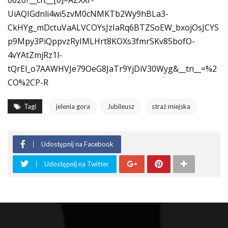
0020?__cft__[0]=AZXXr-
UiAQIGdnli4wi5zvM0cNMKTb2Wy9hBLa3-
CkHYg_mDctuVaALVCOYsJzIaRq6BTZSoEW_bxojOsJCYS
p9Mpy3PiQppvzRyIMLHrt8KOXs3fmrSKv85bofO-
4vYAtZmjRz1l-
tQrEl_o7AAWHVJe79OeG8JaTr9YjDiV30Wyg&__tn__=%2
CO%2CP-R
Tagi
jelenia gora
Jubileusz
straż miejska
Udostępnij na Facebook
Udostępnij na Twitter