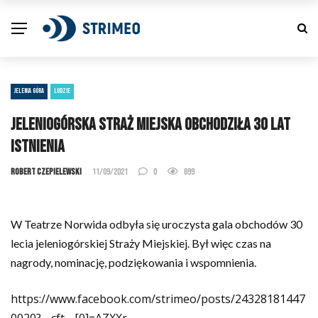
JELENIA GÓRA
LUDZIE
Jeleniogórska Straż Miejska obchodziła 30 lat
istnienia
Robert Czepielewski
11/09/2021
0
699
W Teatrze Norwida odbyła się uroczysta gala obchodów 30
lecia jeleniogórskiej Straży Miejskiej. Był więc czas na
nagrody, nominację, podziękowania i wspomnienia.
https://www.facebook.com/strimeo/posts/24328181447