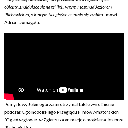
obiekty, znajdujące się na tej linii, w tym most nad Jeziorem
Pilchowickim, o którym tak głośno ostatnio się zrobiło
– mówi
Adrian Domagała.
Pomysłowy Jeleniogórzanin otrzymał także wyróżnienie
podczas Ogólnopolskiego Przeglądu Filmów Amatorskich
“Ogień w głowie” w Zgierzu za animację o moście na Jeziorze
Pilchowickim.