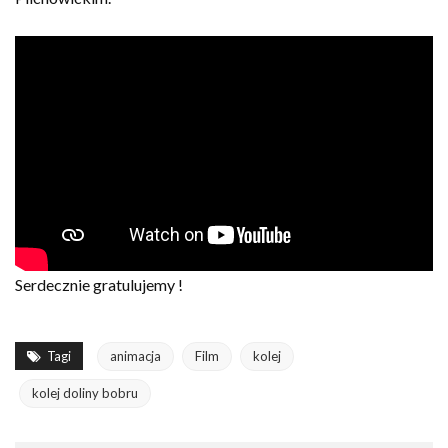
Serdecznie gratulujemy !
Tagi
animacja
Film
kolej
kolej doliny bobru