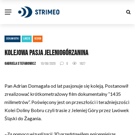
CIEKAWOSTKI
LUDZIE
REGION
Kolejowa pasja Jeleniogórzanina
Gabriela Stefanowicz
10/08/2020
0
1627
Pan Adrian Domagała od lat pasjonuje się koleją. Postanowił
zrealizować krótkometrażowy film dokumentalny “1435
milimetrów”. Poświęcony jest on przeszłości i teraźniejszości
Kolei Doliny Bobru czyli trasie z Jeleniej Góry przez Lwówek
Śląski do Żagania.
–
Za pomocą wizualizacji 3D przedstawiłem najcenniejsze