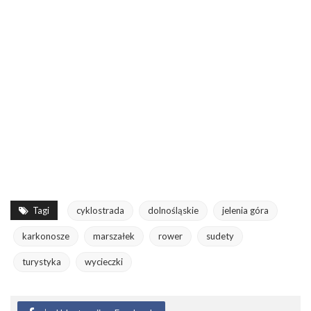
Tagi
cyklostrada
dolnośląskie
jelenia góra
karkonosze
marszałek
rower
sudety
turystyka
wycieczki