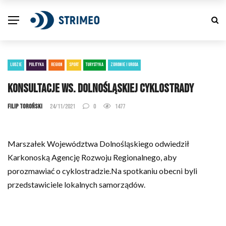
LUDZIE
POLITYKA
REGION
SPORT
TURYSTYKA
ZDROWIE I URODA
Konsultacje ws. Dolnośląskiej Cyklostrady
Filip Toroński
24/11/2021
0
1477
Marszałek Województwa Dolnośląskiego odwiedził
Karkonoską Agencję Rozwoju Regionalnego, aby
porozmawiać o cyklostradzie.Na spotkaniu obecni byli
przedstawiciele lokalnych samorządów.