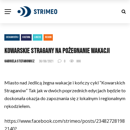
CIEKAWOSTKI
KULTURA
LUDZIE
REGION
Kowarskie stragany na pożegnanie wakacji
Gabriela Stefanowicz
30/08/2021
0
866
Miasto nad Jedlicą żegna wakacje i kończy cykl “Kowarskich
Straganów” Tak jak w dwóch poprzednich edycjach będzie to
doskonała okazja do zapoznania się z lokalnym i regionalnym
rękodziełem.
https://www.facebook.com/strimeo/posts/23482728198
2140?