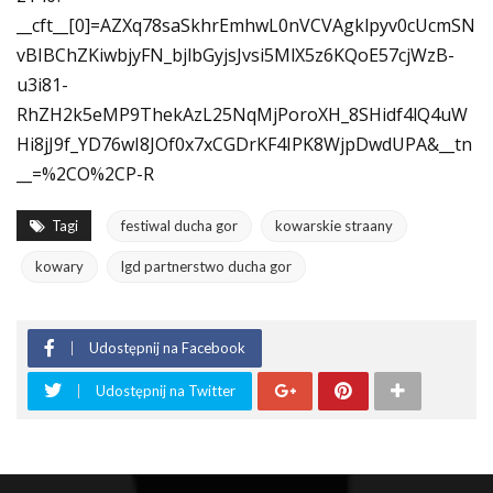
__cft__[0]=AZXq78saSkhrEmhwL0nVCVAgklpyv0cUcmSN
vBIBChZKiwbjyFN_bjlbGyjsJvsi5MlX5z6KQoE57cjWzB-
u3i81-
RhZH2k5eMP9ThekAzL25NqMjPoroXH_8SHidf4lQ4uW
Hi8jJ9f_YD76wI8JOf0x7xCGDrKF4IPK8WjpDwdUPA&__tn
__=%2CO%2CP-R
Tagi
festiwal ducha gor
kowarskie straany
kowary
lgd partnerstwo ducha gor
Udostępnij na Facebook
Udostępnij na Twitter