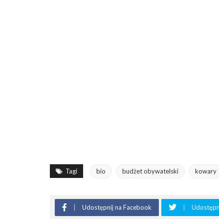
Tagi
bio
budżet obywatelski
kowary
Udostępnij na Facebook
Udostępni