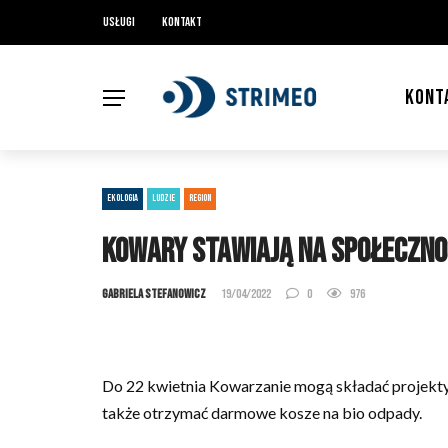
Usługi
Kontakt
KONT
EKOLOGIA
LUDZIE
REGION
Kowary stawiają na społeczno
Gabriela Stefanowicz
19/04/2022
0
976
Do 22 kwietnia Kowarzanie mogą składać projekty
także otrzymać darmowe kosze na bio odpady.