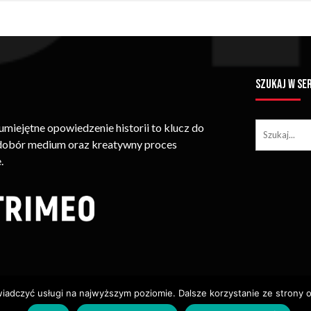
SZUKAJ W SE
iejętne opowiedzenie historii to klucz do
 dobór medium oraz kreatywny proces
.
wiadczyć usługi na najwyższym poziomie. Dalsze korzystanie ze strony o
ie Treści (w Tym Zdjęć, Materiałów Wideo) Bez Pisemnego Zezwolenia