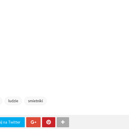
ludzie
smietniki
j na Twitter