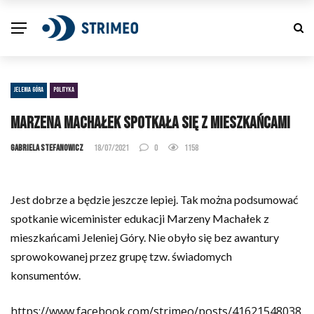
JELENIA GÓRA
POLITYKA
Marzena Machałek spotkała się z mieszkańcami
Gabriela Stefanowicz
18/07/2021
0
1158
Jest dobrze a będzie jeszcze lepiej. Tak można podsumować
spotkanie wiceminister edukacji Marzeny Machałek z
mieszkańcami Jeleniej Góry. Nie obyło się bez awantury
sprowokowanej przez grupę tzw. świadomych
konsumentów.
https://www.facebook.com/strimeo/posts/41621548038