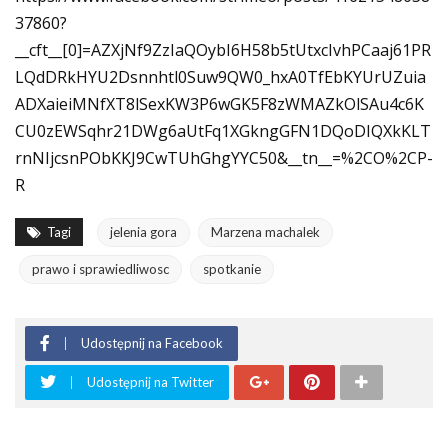
37860?
__cft__[0]=AZXjNf9ZzIaQOybI6H58b5tUtxcIvhPCaaj61PR
LQdDRkHYU2Dsnnhtl0Suw9QW0_hxA0TfEbKYUrUZuia
ADXaieiMNfXT8lSexKW3P6wGK5F8zWMAZkOlSAu4c6K
CU0zEWSqhr21DWg6aUtFq1XGkngGFN1DQoDIQXkKLT
rnNIjcsnPObKKJ9CwTUhGhgYYC50&__tn__=%2CO%2CP-
R
Tagi
jelenia gora
Marzena machalek
prawo i sprawiedliwosc
spotkanie
Udostępnij na Facebook
Udostępnij na Twitter