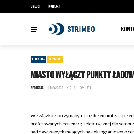
Usługi
Kontakt
KONT
JELENIA GÓRA
NIE PRZEGAP
Miasto wyłączy punkty ładow
Redakcja
11/04/2023
0
771
W związku z otrzymanymi rozliczeniami za sprzeda
preferowanych cen energii elektrycznej dla samor
nadzwyczajnych mających na celu ograniczenie cen 