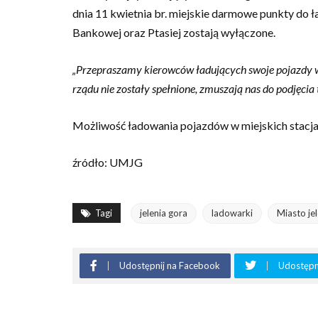
dnia 11 kwietnia br. miejskie darmowe punkty do
Bankowej oraz Ptasiej zostają wyłączone.
„Przepraszamy kierowców ładujących swoje pojazdy w 
rządu nie zostały spełnione, zmuszają nas do podjęcia t
Możliwość ładowania pojazdów w miejskich stacja
źródło: UMJG
Tagi
jelenia gora
ladowarki
Miasto je
Udostępnij na Facebook
Udostępni