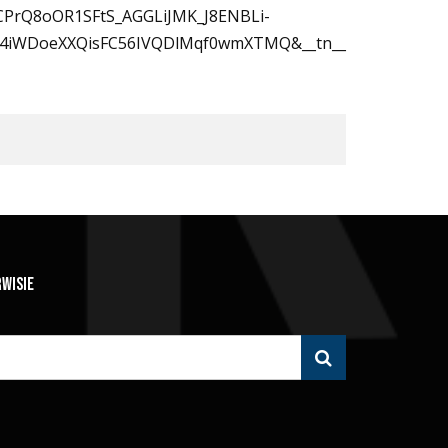
DCPrQ8oOR1SFtS_AGGLiJMK_J8ENBLi-
K4iWDoeXXQisFC56IVQDlMqf0wmXTMQ&__tn__
RWISIE