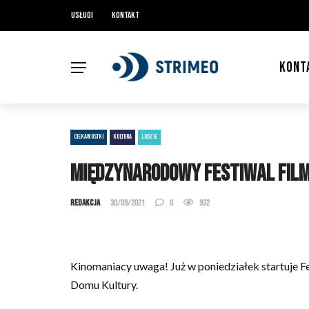
Usługi
Kontakt
KONT
CIEKAWOSTKI
KULTURA
LUDZIE
Międzynarodowy Festiwal Film
Redakcja
30/09/2021
0
932
Kinomaniacy uwaga! Już w poniedziałek startuje 
Domu Kultury.