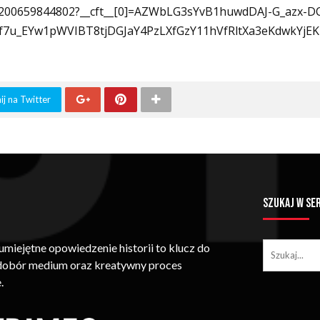
56200659844802?__cft__[0]=AZWbLG3sYvB1huwdDAJ-G_azx-
u_EYw1pWVIBT8tjDGJaY4PzLXfGzY11hVfRltXa3eKdwkYjE
j na Twitter
SZUKAJ W SE
iejętne opowiedzenie historii to klucz do
 dobór medium oraz kreatywny proces
.