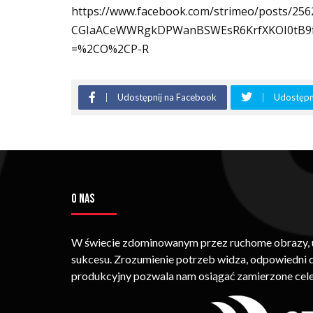
https://www.facebook.com/strimeo/posts/2
CGIaACeWWRgkDPWanBSWEsR6KrfXKOI0tB9f7
=%2CO%2CP-R
Udostępnij na Facebook
Udostępni
O NAS
W świecie zdominowanym przez ruchome obrazy, um
sukcesu. Zrozumienie potrzeb widza, odpowiedni
produkcyjny pozwala nam osiągać zamierzone cele