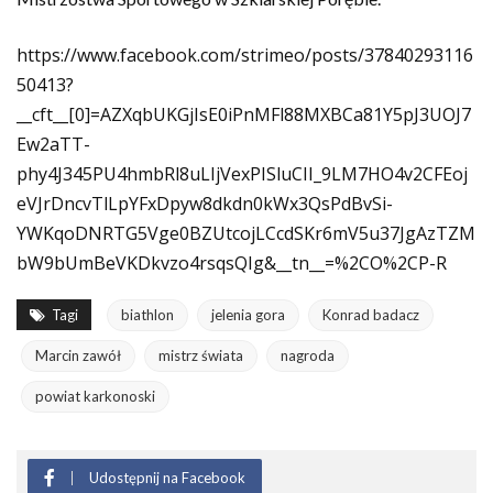
https://www.facebook.com/strimeo/posts/37840293116
50413?
__cft__[0]=AZXqbUKGjIsE0iPnMFl88MXBCa81Y5pJ3UOJ7
Ew2aTT-
phy4J345PU4hmbRl8uLIjVexPISluCII_9LM7HO4v2CFEoj
eVJrDncvTlLpYFxDpyw8dkdn0kWx3QsPdBvSi-
YWKqoDNRTG5Vge0BZUtcojLCcdSKr6mV5u37JgAzTZM
bW9bUmBeVKDkvzo4rsqsQIg&__tn__=%2CO%2CP-R
Tagi
biathlon
jelenia gora
Konrad badacz
Marcin zawół
mistrz świata
nagroda
powiat karkonoski
Udostępnij na Facebook