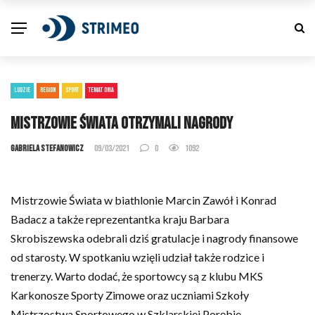
LUDZIE
REGION
SPORT
TEMAT DNIA
Mistrzowie świata otrzymali nagrody
Gabriela Stefanowicz
09/03/2021
0
1092
Mistrzowie Świata w biathlonie Marcin Zawół i Konrad
Badacz a także reprezentantka kraju Barbara
Skrobiszewska odebrali dziś gratulacje i nagrody finansowe
od starosty. W spotkaniu wzięli udział także rodzice i
trenerzy. Warto dodać, że sportowcy są z klubu MKS
Karkonosze Sporty Zimowe oraz uczniami Szkoły
Mistrzostwa Sportowego w Szklarskiej Porębie.