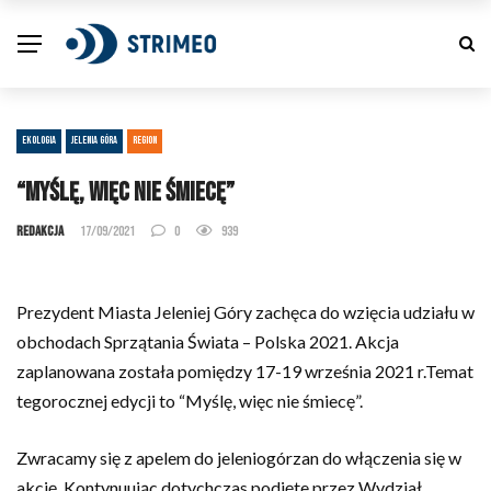
EKOLOGIA
JELENIA GÓRA
REGION
“Myślę, więc nie śmiecę”
Redakcja
17/09/2021
0
939
Prezydent Miasta Jeleniej Góry zachęca do wzięcia udziału w
obchodach Sprzątania Świata – Polska 2021. Akcja
zaplanowana została pomiędzy 17-19 września 2021 r.Temat
tegorocznej edycji to “Myślę, więc nie śmiecę”.
Zwracamy się z apelem do jeleniogórzan do włączenia się w
akcję. Kontynuując dotychczas podjęte przez Wydział