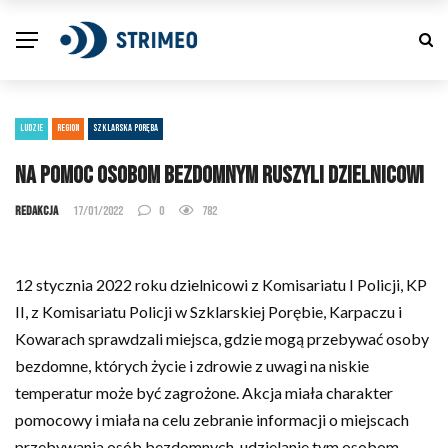
LUDZIE
REGION
SZKLARSKA PORĘBA
Na pomoc osobom bezdomnym ruszyli dzielnicowi
Redakcja
17/01/2022
0
782
12 stycznia 2022 roku dzielnicowi z Komisariatu I Policji, KP
II, z Komisariatu Policji w Szklarskiej Porębie, Karpaczu i
Kowarach sprawdzali miejsca, gdzie mogą przebywać osoby
bezdomne, których życie i zdrowie z uwagi na niskie
temperatur może być zagrożone. Akcja miała charakter
pomocowy i miała na celu zebranie informacji o miejscach
przebywania osób bezdomnych, udzielanie tym osobom