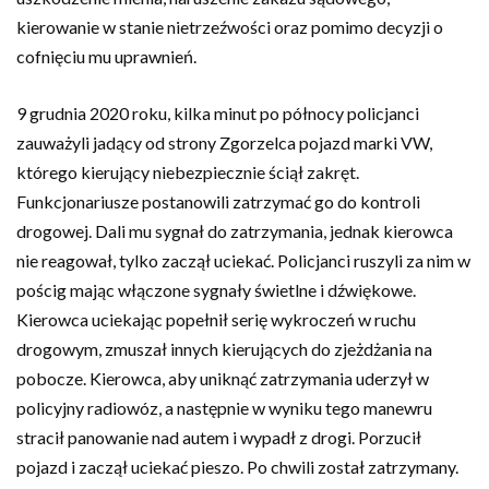
kierowanie w stanie nietrzeźwości oraz pomimo decyzji o
cofnięciu mu uprawnień.
9 grudnia 2020 roku, kilka minut po północy policjanci
zauważyli jadący od strony Zgorzelca pojazd marki VW,
którego kierujący niebezpiecznie ściął zakręt.
Funkcjonariusze postanowili zatrzymać go do kontroli
drogowej. Dali mu sygnał do zatrzymania, jednak kierowca
nie reagował, tylko zaczął uciekać. Policjanci ruszyli za nim w
pościg mając włączone sygnały świetlne i dźwiękowe.
Kierowca uciekając popełnił serię wykroczeń w ruchu
drogowym, zmuszał innych kierujących do zjeżdżania na
pobocze. Kierowca, aby uniknąć zatrzymania uderzył w
policyjny radiowóz, a następnie w wyniku tego manewru
stracił panowanie nad autem i wypadł z drogi. Porzucił
pojazd i zaczął uciekać pieszo. Po chwili został zatrzymany.