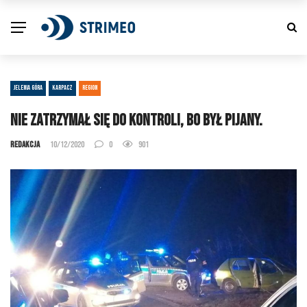
JELENIA GÓRA
KARPACZ
REGION
Nie zatrzymał się do kontroli, bo był pijany.
Redakcja
10/12/2020
0
901