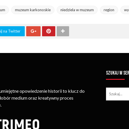
eum
muzeum karkonoskie
niedziela w muzeum
region
wy
j na Twitter
SZUKAJ W SE
iejętne opowiedzenie historii to klucz do
 dobór medium oraz kreatywny proces
.