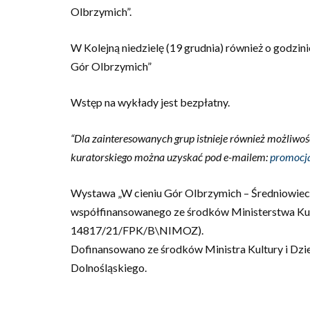
Olbrzymich”.
W Kolejną niedzielę (19 grudnia) również o godzi
Gór Olbrzymich”
Wstęp na wykłady jest bezpłatny.
“Dla zainteresowanych grup istnieje również możliwo
kuratorskiego można uzyskać pod e-mailem:
promocj
Wystawa „W cieniu Gór Olbrzymich – Średniowiecz
współfinansowanego ze środków Ministerstwa Ku
14817/21/FPK/B\NIMOZ).
Dofinansowano ze środków Ministra Kultury i D
Dolnośląskiego.