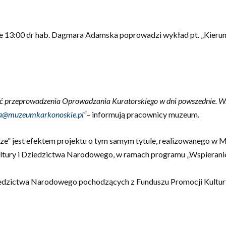
nie 13:00 dr hab. Dagmara Adamska poprowadzi wykład pt. „Kieru
ść przeprowadzenia Oprowadzania Kuratorskiego w dni powszednie. Ws
a@muzeumkarkonoskie.pl
“
– informują pracownicy muzeum.
e” jest efektem projektu o tym samym tytule, realizowanego w 
ltury i Dziedzictwa Narodowego, w ramach programu „Wspieran
ziedzictwa Narodowego pochodzących z Funduszu Promocji Kult