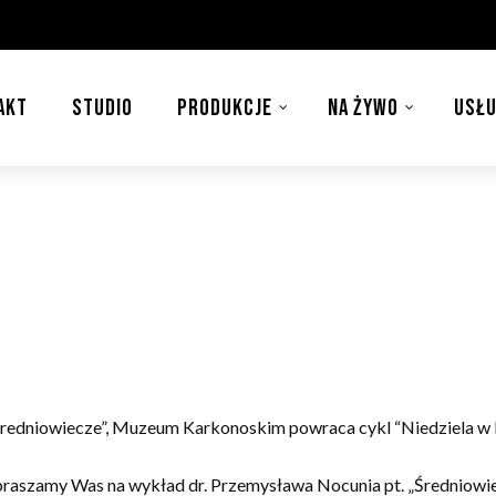
AKT
STUDIO
PRODUKCJE
NA ŻYWO
USŁU
 Średniowiecze”, Muzeum Karkonoskim powraca cykl “Niedziela w
zapraszamy Was na wykład dr. Przemysława Nocunia pt. „Średniowi