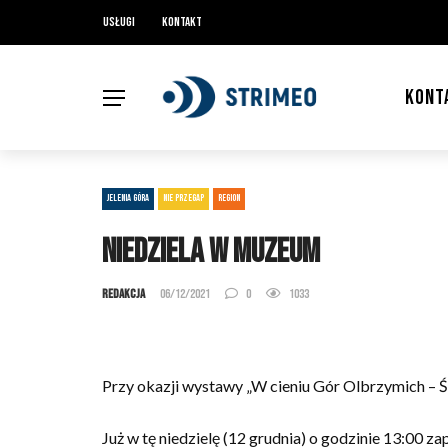
Usługi
Kontakt
KONT
JELENIA GÓRA
NIE PRZEGAP
REGION
Niedziela w Muzeum
Redakcja
06/12/2021
0
1033
Przy okazji wystawy „W cieniu Gór Olbrzymich –
Już w tę niedzielę (12 grudnia) o godzinie 13:00 