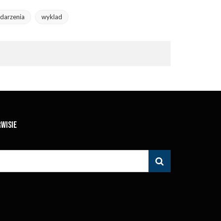
darzenia
wyklad
RWISIE