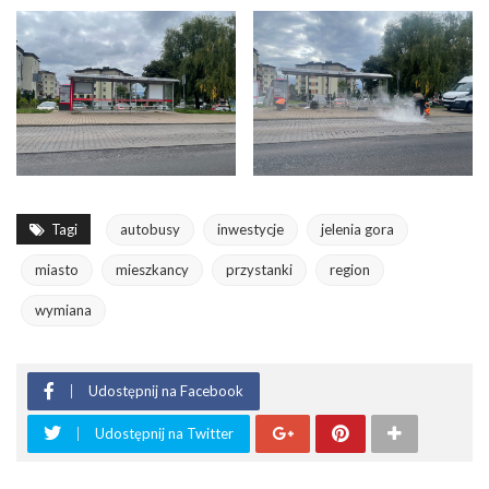
Tagi
autobusy
inwestycje
jelenia gora
miasto
mieszkancy
przystanki
region
wymiana
Udostępnij na Facebook
Udostępnij na Twitter