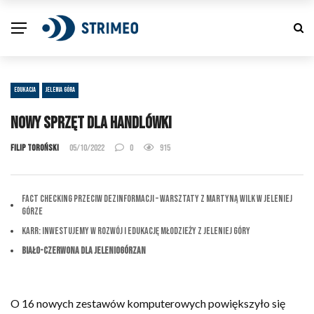
EDUKACJA
JELENIA GÓRA
Nowy sprzęt dla handlówki
Filip Toroński
05/10/2022
0
915
Fact checking przeciw dezinformacji – warsztaty z Martyną Wilk w Jeleniej
Górze
KARR: Inwestujemy w Rozwój i Edukację Młodzieży z Jeleniej Góry
Biało-Czerwona dla Jeleniogórzan
O 16 nowych zestawów komputerowych powiększyło się