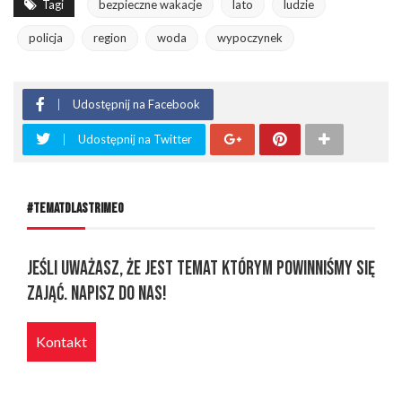
Tagi
bezpieczne wakacje
lato
ludzie
policja
region
woda
wypoczynek
Udostępnij na Facebook
Udostępnij na Twitter
#TEMATDLASTRIMEO
Jeśli uważasz, że jest temat którym powinniśmy się
zająć. Napisz do nas!
Kontakt