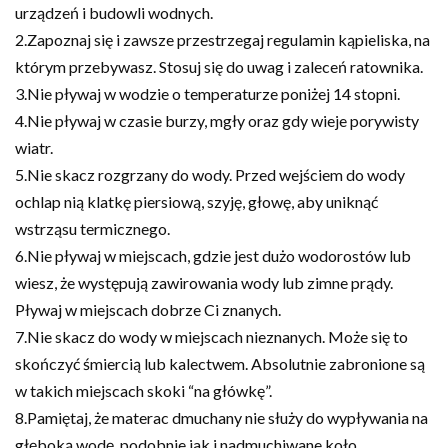
urządzeń i budowli wodnych.
2.Zapoznaj się i zawsze przestrzegaj regulamin kąpieliska, na
którym przebywasz. Stosuj się do uwag i zaleceń ratownika.
3.Nie pływaj w wodzie o temperaturze poniżej 14 stopni.
4.Nie pływaj w czasie burzy, mgły oraz gdy wieje porywisty
wiatr.
5.Nie skacz rozgrzany do wody. Przed wejściem do wody
ochlap nią klatkę piersiową, szyję, głowę, aby uniknąć
wstrząsu termicznego.
6.Nie pływaj w miejscach, gdzie jest dużo wodorostów lub
wiesz, że występują zawirowania wody lub zimne prądy.
Pływaj w miejscach dobrze Ci znanych.
7.Nie skacz do wody w miejscach nieznanych. Może się to
skończyć śmiercią lub kalectwem. Absolutnie zabronione są
w takich miejscach skoki “na główkę”.
8.Pamiętaj, że materac dmuchany nie służy do wypływania na
głęboką wodę, podobnie jak i nadmuchiwane koło.