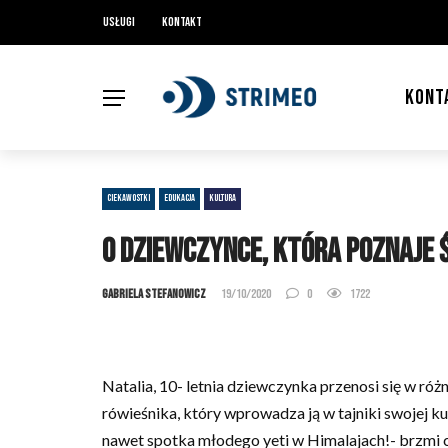
Usługi
Kontakt
KONT
CIEKAWOSTKI
EDUKACJA
KULTURA
O dziewczynce, która poznaje 
Gabriela Stefanowicz
19/10/2020
0
1722
Natalia, 10- letnia dziewczynka przenosi się w ró
rówieśnika, który wprowadza ją w tajniki swojej k
nawet spotka młodego yeti w Himalajach!- brzmi 