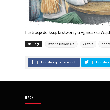
Ilustracje do książki stworzyła Agnieszka Waj
Tagi
izabela rutkowska
ksiazka
podr
Udostępnij na Facebook
Udostępni
O NAS