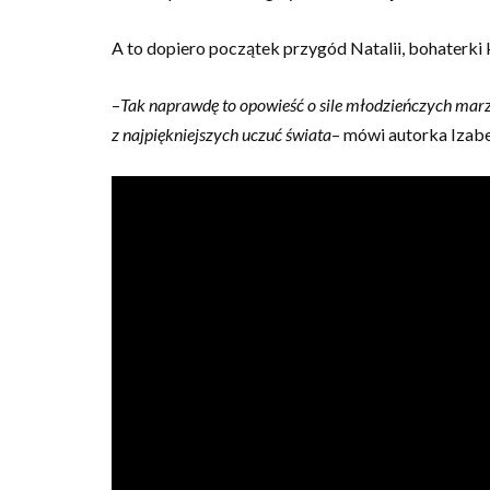
A to dopiero początek przygód Natalii, bohaterki 
–
Tak naprawdę to opowieść o sile młodzieńczych marze
z najpiękniejszych uczuć świata
– mówi autorka Izab