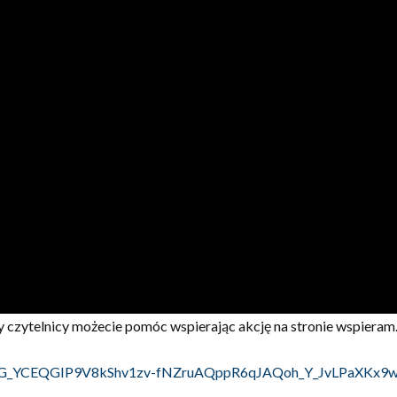
dzy czytelnicy możecie pomóc wspierając akcję na stronie wspieram.
AR3CG_YCEQGIP9V8kShv1zv-fNZruAQppR6qJAQoh_Y_JvLPaXKx9