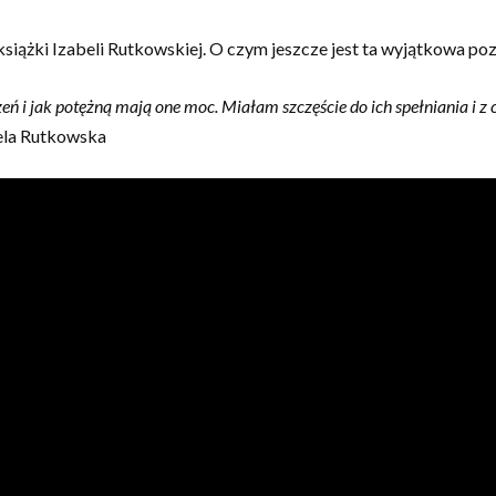
książki Izabeli Rutkowskiej. O czym jeszcze jest ta wyjątkowa po
ń i jak potężną mają one moc. Miałam szczęście do ich spełniania i z
ela Rutkowska