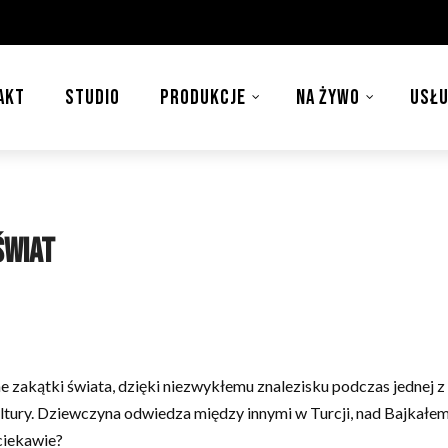
AKT
STUDIO
PRODUKCJE
NA ŻYWO
USŁU
świat
żne zakątki świata, dzięki niezwykłemu znalezisku podczas jednej
ultury. Dziewczyna odwiedza między innymi w Turcji, nad Bajkałem
ciekawie?