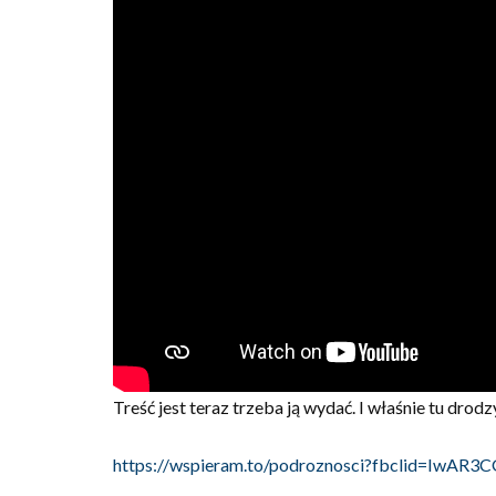
Treść jest teraz trzeba ją wydać. I właśnie tu dro
https://wspieram.to/podroznosci?fbclid=Iw