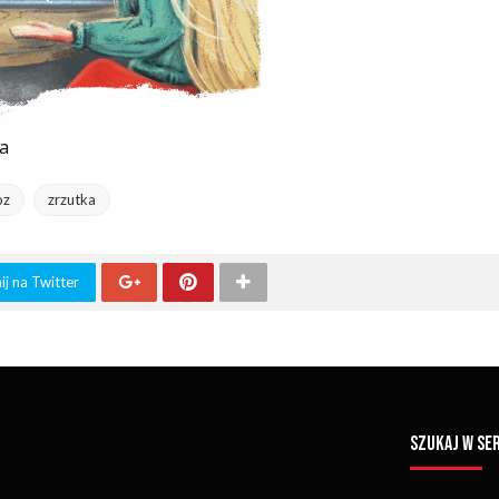
da
oz
zrzutka
j na Twitter
SZUKAJ W SE