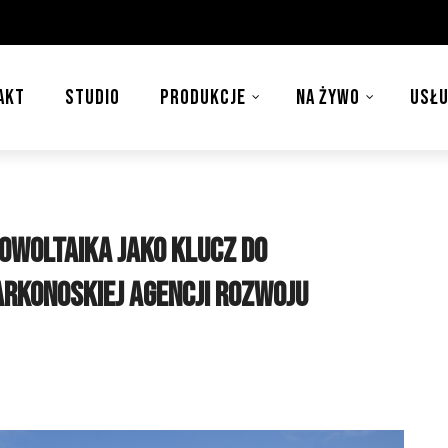
AKT
STUDIO
PRODUKCJE
NA ŻYWO
USŁU
towoltaika jako klucz do
konoskiej Agencji Rozwoju