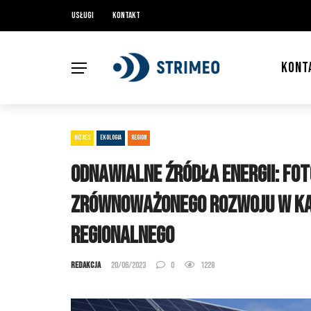
Usługi
Kontakt
KONT
BIZNES
EKOLOGIA
REGION
Odnawialne Źródła Energii: Fo
Zrównoważonego Rozwoju w Kar
Regionalnego
Redakcja
20/06/2023
0
1228