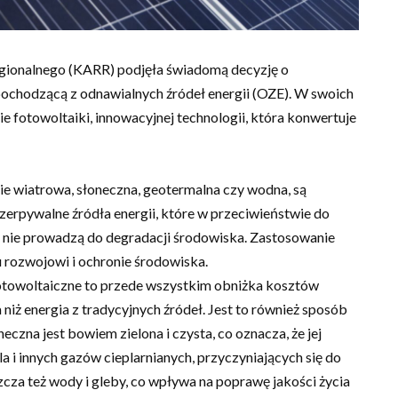
gionalnego (KARR) podjęła świadomą decyzję o
ę pochodzącą z odnawialnych źródeł energii (OZE). W swoich
 fotowoltaiki, innowacyjnej technologii, która konwertuje
gie wiatrowa, słoneczna, geotermalna czy wodna, są
erpywalne źródła energii, które w przeciwieństwie do
, nie prowadzą do degradacji środowiska. Zastosowanie
rozwojowi i ochronie środowiska.
 fotowoltaiczne to przede wszystkim obniżka kosztów
 niż energia z tradycyjnych źródeł. Jest to również sposób
eczna jest bowiem zielona i czysta, co oznacza, że jej
 i innych gazów cieplarnianych, przyczyniających się do
zcza też wody i gleby, co wpływa na poprawę jakości życia