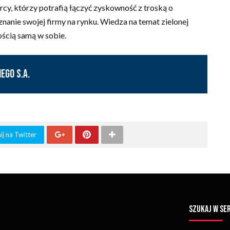
cy, którzy potrafią łączyć zyskowność z troską o
znanie swojej firmy na rynku. Wiedza na temat zielonej
tością samą w sobie.
ego S.A.
j na Twitter
SZUKAJ W SE