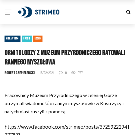
CIEKAWOSTKI
LUDZIE
REGION
Ornitolodzy z Muzeum Przyrodniczego ratowali
rannego myszołowa
Robert Czepielewski
16/02/2021
0
727
Pracownicy Muzeum Przyrodniczego w Jeleniej Górze
otrzymali wiadomość o rannym myszołowie w Kostrzycy i
natychmiast ruszyli z pomocą.
https://www.facebook.com/strimeo/posts/37259222941