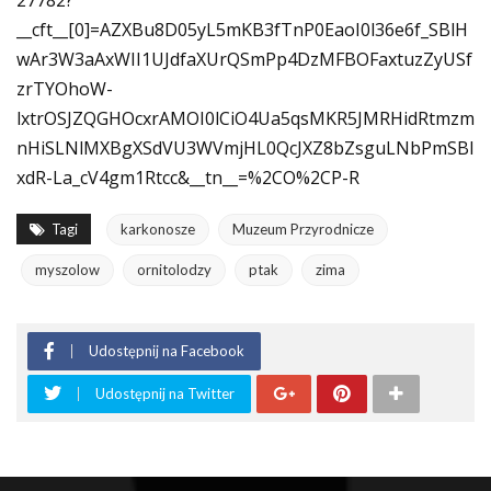
27782?
__cft__[0]=AZXBu8D05yL5mKB3fTnP0EaoI0l36e6f_SBlH
wAr3W3aAxWII1UJdfaXUrQSmPp4DzMFBOFaxtuzZyUSf
zrTYOhoW-
lxtrOSJZQGHOcxrAMOI0lCiO4Ua5qsMKR5JMRHidRtmzm
nHiSLNlMXBgXSdVU3WVmjHL0QcJXZ8bZsguLNbPmSBl
xdR-La_cV4gm1Rtcc&__tn__=%2CO%2CP-R
Tagi
karkonosze
Muzeum Przyrodnicze
myszolow
ornitolodzy
ptak
zima
Udostępnij na Facebook
Udostępnij na Twitter