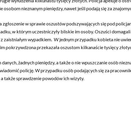
rugie wyłudzenia kilkunastu tysięcy złotych. Policja apeluje o o
e osobom nieznanym pieniędzy, nawet jeśli podają się za znajomyc
ała zgłoszenie w sprawie oszustów podszywających się pod polic
dku, w którym uczestniczyły bliskie im osoby. Oszuści domagali 
h z zaistniałym wypadkiem. W jednym przypadku kobieta nie uwierz
im pokrzywdzona przekazała oszustom kilkanaście tysięcy złotych
h danych, żadnych pieniędzy, a także o nie wpuszczanie osób nie
owiadomić policję. W przypadku osób podających się za pracownik
e, a także sprawdzenie powodów ich wizyty.