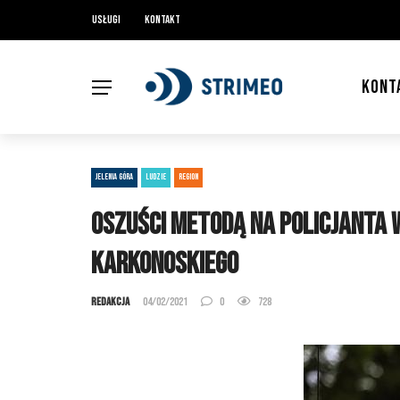
Usługi
Kontakt
KONT
JELENIA GÓRA
LUDZIE
REGION
Oszuści metodą na policjanta w
karkonoskiego
Redakcja
04/02/2021
0
728