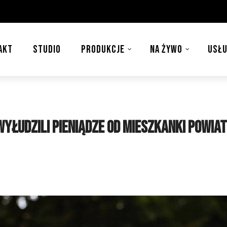
AKT
STUDIO
PRODUKCJE
NA ŻYWO
USŁU
yłudzili pieniądze od mieszkanki powia