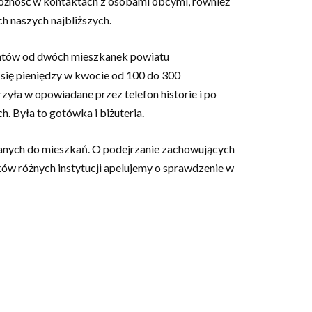
strożność w kontaktach z osobami obcymi, również
h naszych najbliższych.
jantów od dwóch mieszkanek powiatu
się pieniędzy w kwocie od 100 do 300
yła w opowiadane przez telefon historie i po
. Była to gotówka i biżuteria.
znanych do mieszkań. O podejrzanie zachowujących
ów różnych instytucji apelujemy o sprawdzenie w