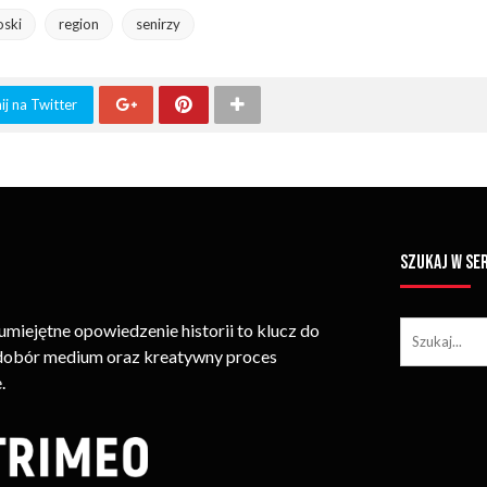
oski
region
senirzy
j na Twitter
SZUKAJ W SE
iejętne opowiedzenie historii to klucz do
 dobór medium oraz kreatywny proces
.