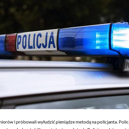
eniorów i próbowali wyłudzić pieniądze metodą na policjanta. Pol