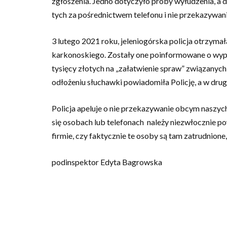
zgłoszenia. Jedno dotyczyło próby wyłudzenia, a d
tych za pośrednictwem telefonu i nie przekazywani
3 lutego 2021 roku, jeleniogórska policja otrzym
karkonoskiego. Zostały one poinformowane o wypa
tysięcy złotych na „załatwienie spraw” związanyc
odłożeniu słuchawki powiadomiła Policję, a w drug
Policja apeluje o nie przekazywanie obcym naszyc
się osobach lub telefonach należy niezwłocznie p
firmie, czy faktycznie te osoby są tam zatrudnion
podinspektor Edyta Bagrowska