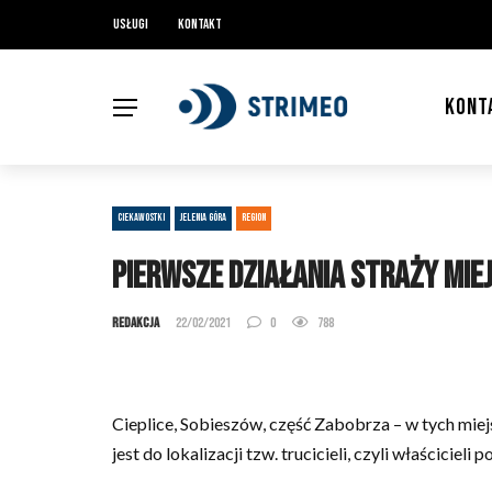
Usługi
Kontakt
KONT
CIEKAWOSTKI
JELENIA GÓRA
REGION
Pierwsze działania Straży Mie
Redakcja
22/02/2021
0
788
Cieplice, Sobieszów, część Zabobrza – w tych mie
jest do lokalizacji tzw. trucicieli, czyli właściciel