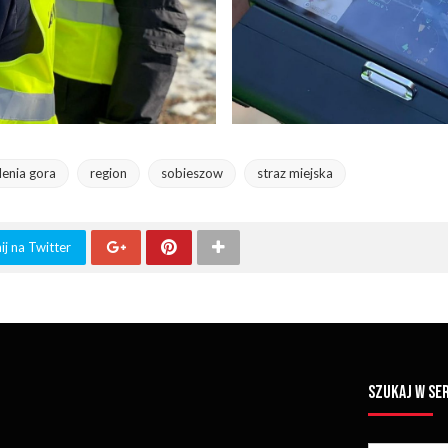
elenia gora
region
sobieszow
straz miejska
j na Twitter
SZUKAJ W SE