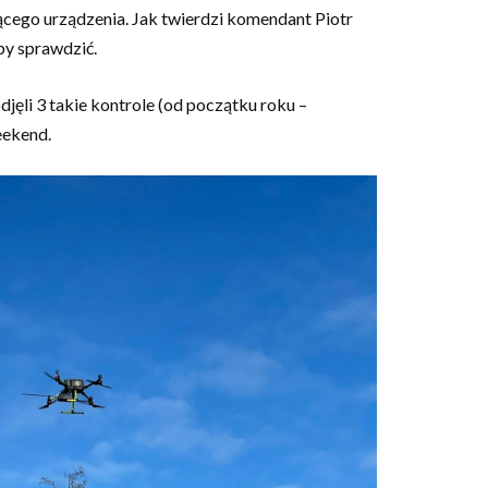
ącego urządzenia. Jak twierdzi komendant Piotr
by sprawdzić.
jęli 3 takie kontrole (od początku roku –
eekend.