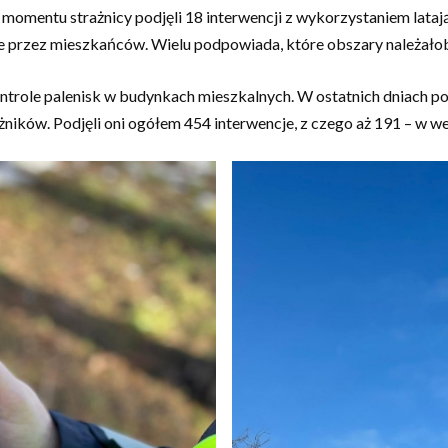
omentu strażnicy podjęli 18 interwencji z wykorzystaniem lataj
ne przez mieszkańców. Wielu podpowiada, które obszary należało
trole palenisk w budynkach mieszkalnych. W ostatnich dniach pod
żników. Podjęli oni ogółem 454 interwencje, z czego aż 191 – w w