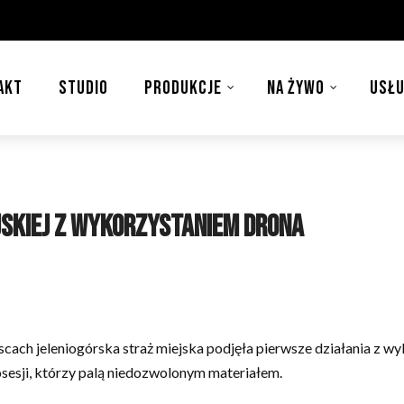
AKT
STUDIO
PRODUKCJE
NA ŻYWO
USŁU
jskiej z wykorzystaniem drona
jscach jeleniogórska straż miejska podjęła pierwsze działania z
i posesji, którzy palą niedozwolonym materiałem.