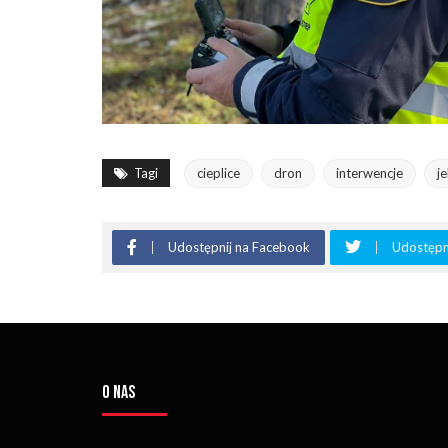
Tagi
cieplice
dron
interwencje
j
Udostępnij na Facebook
Udostępni
O NAS