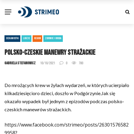
CIEKAWOSTKI
LUDZIE
REGION
ZDROWIE I URODA
Polsko-czeskie manewry strażackie
Gabriela Stefanowicz
10/10/2021
0
780
Do mrożących krew w żyłach wydarzeń, w których ucierpiało
kilkadziesięcioro dzieci, doszło w Podgórzynie.Jak się
okazało wypadek był jednym z epizodów podczas polsko-
czeskich manewrów strażackich.
https://www.facebook.com/strimeo/posts/26301576582
9958?