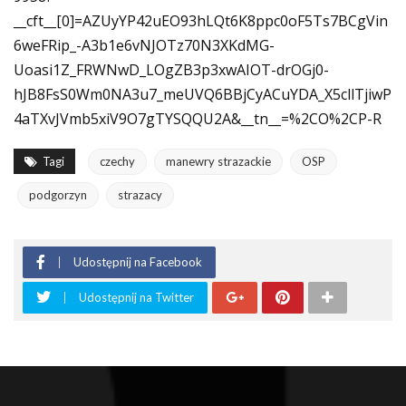
__cft__[0]=AZUyYP42uEO93hLQt6K8ppc0oF5Ts7BCgVin
6weFRip_-A3b1e6vNJOTz70N3XKdMG-
Uoasi1Z_FRWNwD_LOgZB3p3xwAIOT-drOGj0-
hJB8FsS0Wm0NA3u7_meUVQ6BBjCyACuYDA_X5cllTjiwP
4aTXvJVmb5xiV9O7gTYSQQU2A&__tn__=%2CO%2CP-R
Tagi
czechy
manewry strazackie
OSP
podgorzyn
strazacy
Udostępnij na Facebook
Udostępnij na Twitter