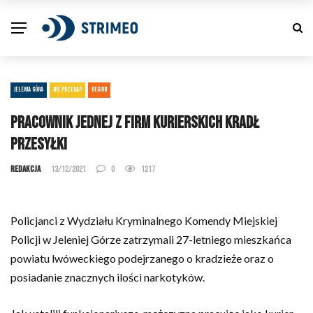
JELENIA GÓRA
NIE PRZEGAP
REGION
Pracownik jednej z firm kurierskich kradł
przesyłki
Redakcja
13/12/2021
0
1217
Policjanci z Wydziału Kryminalnego Komendy Miejskiej
Policji w Jeleniej Górze zatrzymali 27-letniego mieszkańca
powiatu lwóweckiego podejrzanego o kradzieże oraz o
posiadanie znacznych ilości narkotyków.