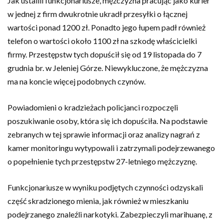
Jak ustalili funkcjonariusze, mężczyzna pracując jako kurier
w jednej z firm dwukrotnie ukradł przesyłki o łącznej
wartości ponad 1200 zł. Ponadto jego łupem padł również
telefon o wartości około 1100 zł na szkodę właścicielki
firmy. Przestępstw tych dopuścił się od 19 listopada do 7
grudnia br. w Jeleniej Górze. Niewykluczone, że mężczyzna
ma na koncie więcej podobnych czynów.
Powiadomieni o kradzieżach policjanci rozpoczęli
poszukiwanie osoby, która się ich dopuściła. Na podstawie
zebranych w tej sprawie informacji oraz analizy nagrań z
kamer monitoringu wytypowali i zatrzymali podejrzewanego
o popełnienie tych przestępstw 27-letniego mężczyznę.
Funkcjonariusze w wyniku podjętych czynności odzyskali
część skradzionego mienia, jak również w mieszkaniu
podejrzanego znaleźli narkotyki. Zabezpieczyli marihuanę, z