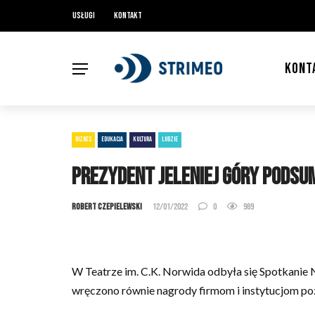
Usługi
Kontakt
KONT
BIZNES
EDUKACJA
KULTURA
LUDZIE
Prezydent Jeleniej Góry pods
Robert Czepielewski
12/01/2022
0
969
W Teatrze im. C.K. Norwida odbyła się Spotkanie 
wręczono równie nagrody firmom i instytucjom po