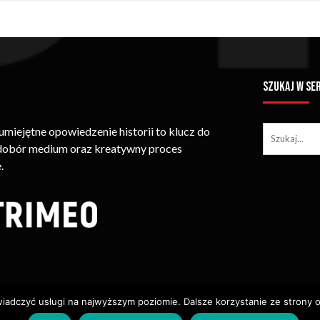
SZUKAJ W SE
iejętne opowiedzenie historii to klucz do
 dobór medium oraz kreatywny proces
.
wiadczyć usługi na najwyższym poziomie. Dalsze korzystanie ze strony o
ie Treści (w Tym Zdjęć, Materiałów Wideo) Bez Pisemnego Zezwolenia