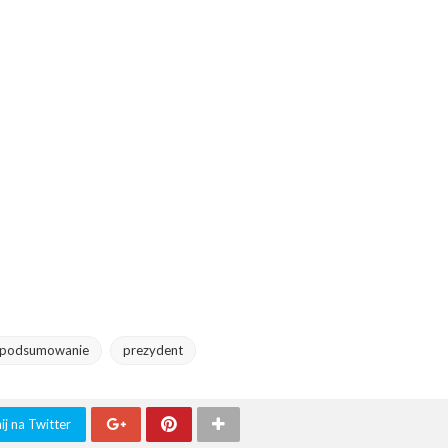
podsumowanie
prezydent
j na Twitter