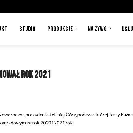
AKT
STUDIO
PRODUKCJE
NA ŻYWO
USŁU
umował rok 2021
Noworoczne prezydenta Jeleniej Góry, podczas której Jerzy Łużn
zarządowym za rok 2020 i 2021 rok.