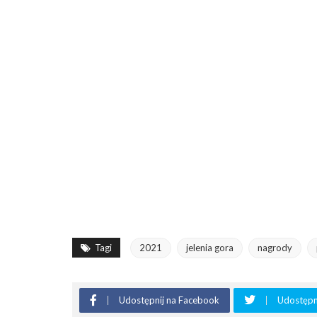
Tagi
2021
jelenia gora
nagrody
Udostępnij na Facebook
Udostępni